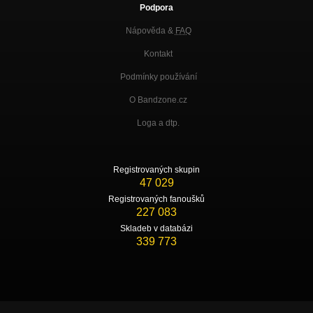
Podpora
Nápověda &
FAQ
Kontakt
Podmínky používání
O Bandzone.cz
Loga a dtp.
Registrovaných skupin
47 029
Registrovaných fanoušků
227 083
Skladeb v databázi
339 773