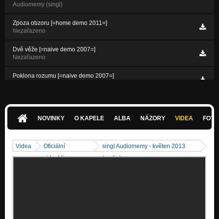
Audiomemy (singl)
Zpoza obzoru [=home demo 2011=]
Nezařazeno
Dvě věže [=naive demo 2007=]
Nezařazeno
Poklona rozumu [=naive demo 2007=]
Nezařazeno
NOVINKY
O KAPELE
ALBA
NÁZORY
VIDEA
FOTK
Videa
Oficiální
singl Audiomemy - květen 2013
videoklipy
(audio)