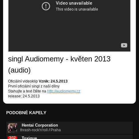
singl Audiomemy - květen 2013
(audio)
Oficiální videoklip
Vznik: 24.5.2013
První oficiální singl z naší dílny
Stahujte a text čtěte na
http://audiomemy.cz
release: 24.5.2013
PODOBNÉ KAPELY
Hentai Corporation
thrash-rock'n'roll
/
Praha
Toxique