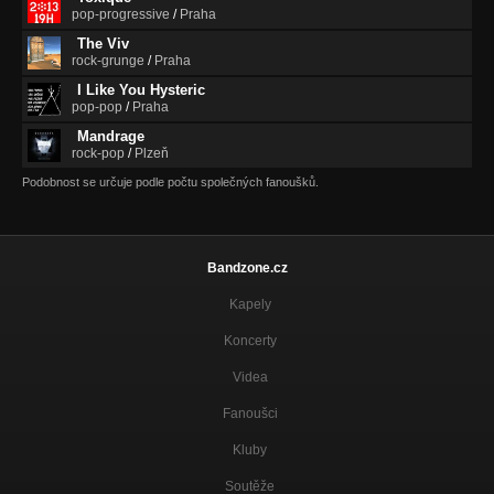
pop-progressive
/
Praha
The Viv
rock-grunge
/
Praha
I Like You Hysteric
pop-pop
/
Praha
Mandrage
rock-pop
/
Plzeň
Podobnost se určuje podle počtu společných fanoušků.
Bandzone.cz
Kapely
Koncerty
Videa
Fanoušci
Kluby
Soutěže