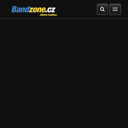
Bandzone.cz
žijeme hudbou