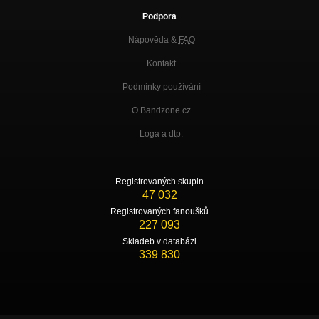
Podpora
Nápověda &
FAQ
Kontakt
Podmínky používání
O Bandzone.cz
Loga a dtp.
Registrovaných skupin
47 032
Registrovaných fanoušků
227 093
Skladeb v databázi
339 830