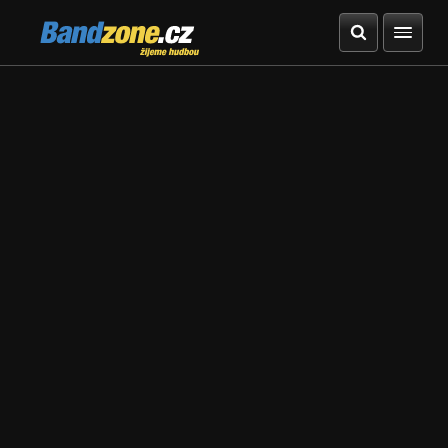
Bandzone.cz
žijeme hudbou