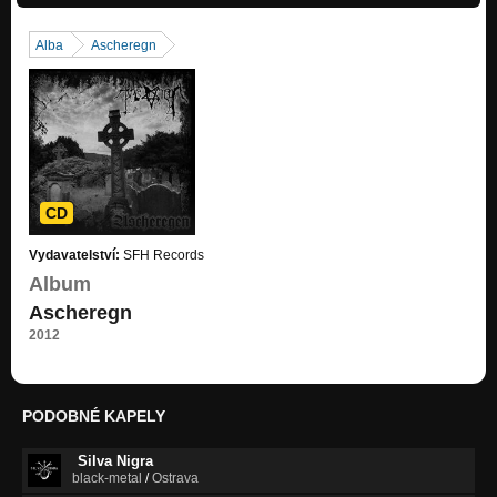
Alba
Ascheregn
CD
Vydavatelství:
SFH Records
Album
Ascheregn
2012
PODOBNÉ KAPELY
Silva Nigra
black-metal
/
Ostrava