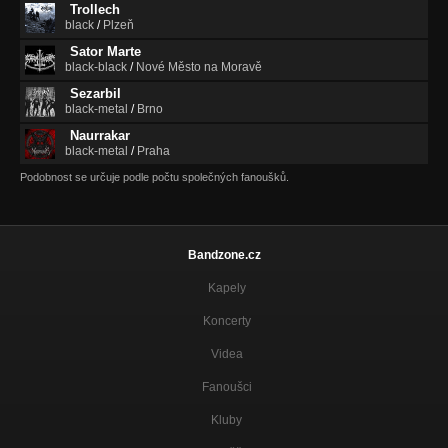
Trollech
black
/
Plzeň
Sator Marte
black-black
/
Nové Město na Moravě
Sezarbil
black-metal
/
Brno
Naurrakar
black-metal
/
Praha
Podobnost se určuje podle počtu společných fanoušků.
Bandzone.cz
Kapely
Koncerty
Videa
Fanoušci
Kluby