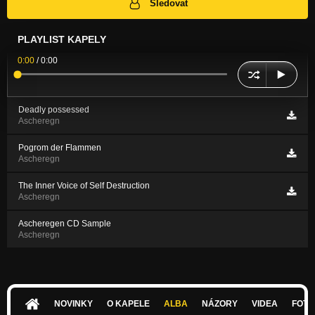
Sledovat
PLAYLIST KAPELY
0:00
/
0:00
Deadly possessed
Ascheregn
Pogrom der Flammen
Ascheregn
The Inner Voice of Self Destruction
Ascheregn
Ascheregen CD Sample
Ascheregn
NOVINKY
O KAPELE
ALBA
NÁZORY
VIDEA
FOTK