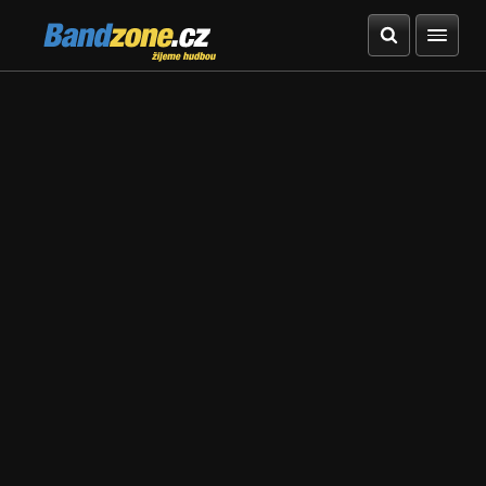
Bandzone.cz
žijeme hudbou