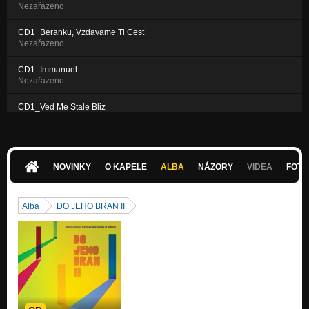
Nezařazeno
CD1_Beranku, Vzdavame Ti Cest
Nezařazeno
CD1_Immanuel
Nezařazeno
CD1_Ved Me Stale Bliz
Nezařazeno
NOVINKY
O KAPELE
ALBA
NÁZORY
VIDEA
FOTK
Alba
DO JEHO BRAN II