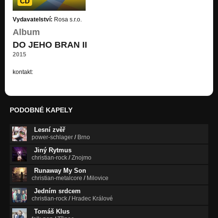
CD
Vydavatelství:
Rosa s.r.o.
Album
DO JEHO BRAN II
2015
kontakt:
asaf@centrum.cz
PODOBNÉ KAPELY
Lesní zvěř
power-schlager
/
Brno
Jiný Rytmus
christian-rock
/
Znojmo
Runaway My Son
christian-metalcore
/
Milovice
Jedním srdcem
christian-rock
/
Hradec Králové
Tomáš Klus