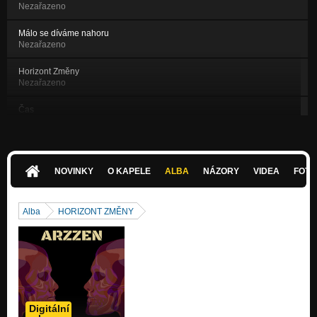
Nezařazeno
Málo se díváme nahoru
Nezařazeno
Horizont Změny
Nezařazeno
Čas
Nezařazeno
Proč Já
Nezařazeno
NOVINKY
O KAPELE
ALBA
NÁZORY
VIDEA
FOTK
Věčná Válka (Remastered)
Nezařazeno
Alba
HORIZONT ZMĚNY
ARZZEN - Věčná Válka
Nezařazeno
Digitální