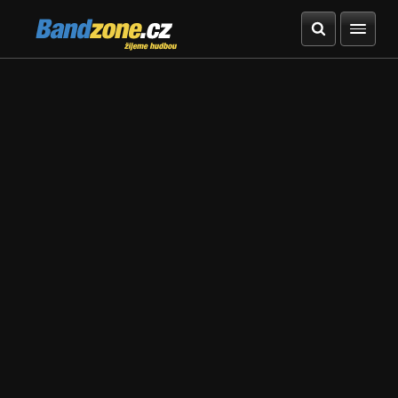
Bandzone.cz
žijeme hudbou