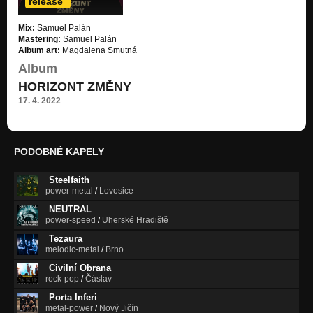
release
Mix:
Samuel Palán
Mastering:
Samuel Palán
Album art:
Magdalena Smutná
Album
HORIZONT ZMĚNY
17. 4. 2022
PODOBNÉ KAPELY
Steelfaith
power-metal
/
Lovosice
NEUTRAL
power-speed
/
Uherské Hradiště
Tezaura
melodic-metal
/
Brno
Civilní Obrana
rock-pop
/
Čáslav
Porta Inferi
metal-power
/
Nový Jičín