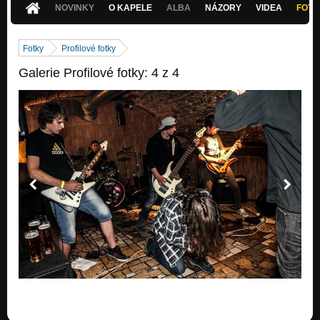
NOVINKY
O KAPELE
ALBA
NÁZORY
VIDEA
FOTK
Fotky
Profilové fotky
Galerie Profilové fotky: 4 z 4