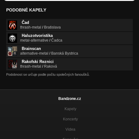
PODOBNÉ KAPELY
Čad
thrash-metal
/
Bratislava
Haluzotvoristika
metal-alternative
/
Čadca
Brainscan
alternative-metal
/
Banská Bystrica
Rakofski Reznici
thrash-metal
/
Raková
Podobnost se určuje podle počtu společných fanoušků.
Bandzone.cz
Kapely
Koncerty
Videa