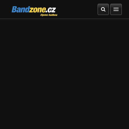
Bandzone.cz
žijeme hudbou