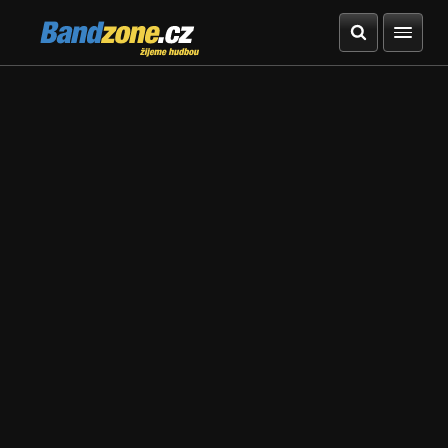
Bandzone.cz
žijeme hudbou