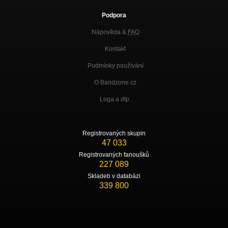
Podpora
Nápověda &
FAQ
Kontakt
Podmínky používání
O Bandzone.cz
Loga a dtp.
Registrovaných skupin
47 033
Registrovaných fanoušků
227 089
Skladeb v databázi
339 800