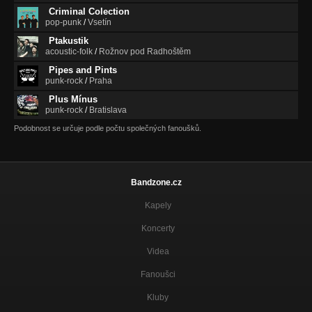
Criminal Colection
pop-punk
/
Vsetín
Ptakustik
acoustic-folk
/
Rožnov pod Radhoštěm
Pipes and Pints
punk-rock
/
Praha
Plus Mínus
punk-rock
/
Bratislava
Podobnost se určuje podle počtu společných fanoušků.
Bandzone.cz
Kapely
Koncerty
Videa
Fanoušci
Kluby