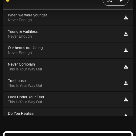
When we were younger
Never Enough
Young & Faithless
Never Enough
Our hearts are fading
Never Enough
Never Complain
This Is Your Way Out
Treehouse
This Is Your Way Out
Look Under Your Feet
This Is Your Way Out
Do You Realize
This Is Your Way Out
Different Sence
This Is Your Way Out