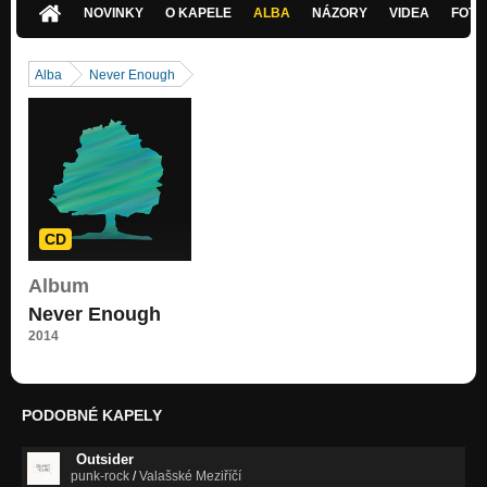
NOVINKY
O KAPELE
ALBA
NÁZORY
VIDEA
FOTK
Would You
This Is Your Way Out
Alba
Never Enough
CD
Album
Never Enough
2014
PODOBNÉ KAPELY
Outsider
punk-rock
/
Valašské Meziříčí