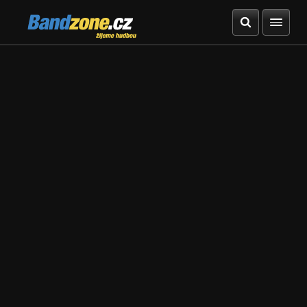
Bandzone.cz
žijeme hudbou