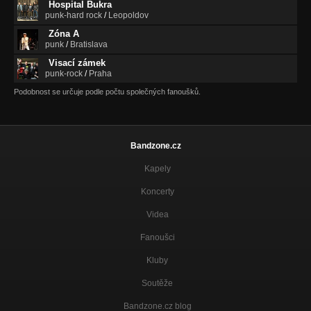
Pohyb na zdravom tele
Hospital Bukra
Nezařazeno
punk-hard rock
/
Leopoldov
Zóna A
GITARISTA
punk
/
Bratislava
Nezařazeno
Visací zámek
punk-rock
/
Praha
BUDIK
Nezařazeno
Podobnost se určuje podle počtu společných fanoušků.
ANJEL V PEKLE
Nezařazeno
Bandzone.cz
DEŇ S MALÝM D
Nezařazeno
Kapely
CHOĎ PREČ
Koncerty
Nezařazeno
Videa
HEJ ŠTUDÁK
Fanoušci
Nezařazeno
Kluby
PRIATEĽ KÁČER
Nezařazeno
Soutěže
TITANIC
Bandzone.cz blog