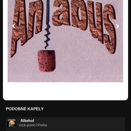
PARANOJA
Nezařazeno
ŠTEKOT BESNEJ KAČICE
Nezařazeno
Antabus
Nezařazeno
Modrá je dobrá
Nezařazeno
PASIKAVE NOHAVICKY
Nezařazeno
SVADOBNA
Nezařazeno
Schody do leva
Nezařazeno
PODOBNÉ KAPELY
Od zadu a bez lásky
Alkehol
Nezařazeno
rock-punk
/
Praha