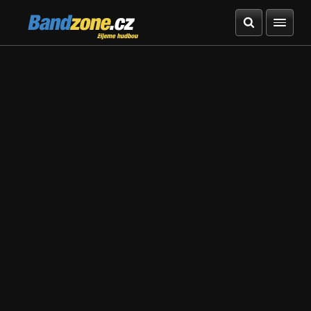
Bandzone.cz
žijeme hudbou