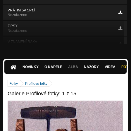
VRÁTIM SA SPäŤ
Nezařazeno
ZIPSY
Nezařazeno
V ZNAMENÍ RAKA
Nezařazeno
ZBILI SME HO
Nezařazeno
NOVINKY
O KAPELE
ALBA
NÁZORY
VIDEA
FOTK
S.O.S.
Nezařazeno
Fotky
Profilové fotky
BALADA O UPÍROVI
Galerie Profilové fotky: 1 z 15
Nezařazeno
KEĎ SOM IŠIEL...
Nezařazeno
PANKREAS
Nezařazeno