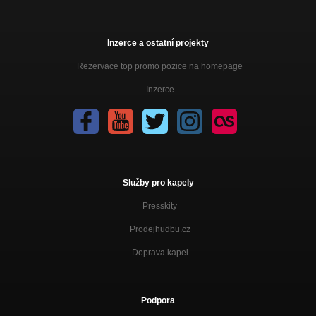
Nezařazeno
ROK N ROLL O NAS
Nezařazeno
Inzerce a ostatní projekty
Rezervace top promo pozice na homepage
ŽIVOT
Nezařazeno
Inzerce
ŠPRINTÉR ČAS
Nezařazeno
METLA ĽUDSTVA
Nezařazeno
NEZVYČAJNÝ ÚRAZ
Služby pro kapely
Nezařazeno
Presskity
Prodejhudbu.cz
Doprava kapel
Podpora