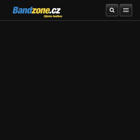
Bandzone.cz
žijeme hudbou