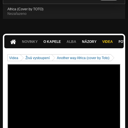
Africa (Cover by TOTO)
Nezařazeno
NOVINKY
O KAPELE
ALBA
NÁZORY
VIDEA
FOTK
Videa
Živá vystoupení
Another way Africa (cover by Toto)