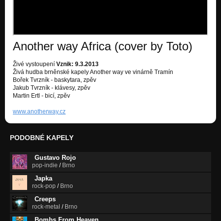
Another way Africa (cover by Toto)
Živé vystoupení
Vznik: 9.3.2013
Živá hudba brněnské kapely Another way ve vinárně Tramín
Bořek Tvrzník - baskytara, zpěv
Jakub Tvrzník - klávesy, zpěv
Martin Ertl - bicí, zpěv
www.anotherway.cz
PODOBNÉ KAPELY
Gustavo Rojo
pop-indie
/
Brno
Japka
rock-pop
/
Brno
Creeps
rock-metal
/
Brno
Bombs From Heaven