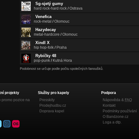
Sg-sjetý gumy
hard rock-hard rock
/
Ostrava
Venefica
rock-metal
/
Olomouc
Hazydecay
metal-hardcore
/
Olomouc
Xindl X
hip hop-folk
/
Praha
Rybičky 48
pop-punk
/
Kutná Hora
Podobnost se určuje podle počtu společných fanoušků.
tní projekty
Služby pro kapely
Podpora
p promo pozice na
Presskity
Nápověda &
FAQ
Prodejhudbu.cz
Kontakt
Doprava kapel
Podmínky používání
O Bandzone.cz
Loga a dtp.