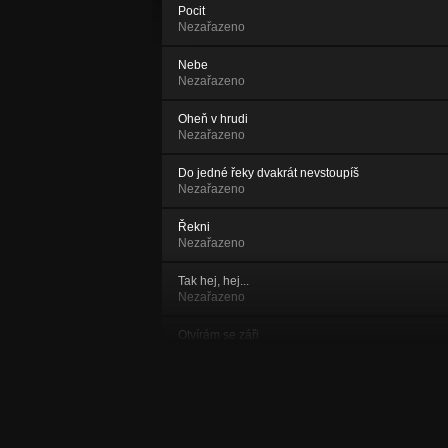
Pocit
Nezařazeno
Nebe
Nezařazeno
Oheň v hrudi
Nezařazeno
Do jedné řeky dvakrát nevstoupíš
Nezařazeno
Řekni
Nezařazeno
Tak hej, hej...
Nezařazeno
Otvírám se záři
Nezařazeno
Kradeš mi lásku
Nezařazeno
Pravdivý sen