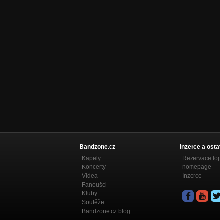
Nezařazeno
Duše
Nezařazeno
Sloup ze soli
Nezařazeno
Šátek
Nezařazeno
Zahozená kost
Nezařazeno
Oheň v hrudi
Nezařazeno
Bandzone.cz
Inzerce a osta
Sloup ze soli
Kapely
Rezervace to
Nezařazeno
Koncerty
homepage
Videa
Inzerce
Fanoušci
Kluby
Soutěže
Bandzone.cz blog