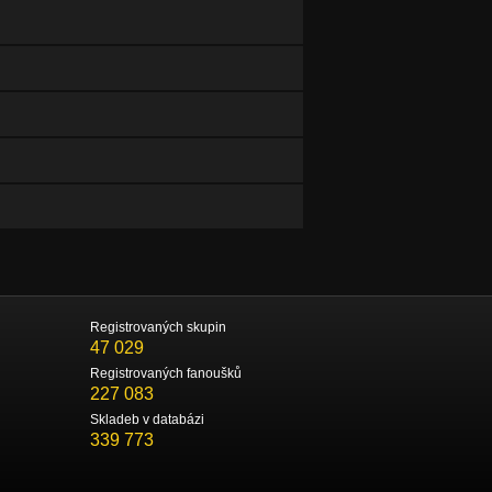
Registrovaných skupin
47 029
Registrovaných fanoušků
227 083
Skladeb v databázi
339 773