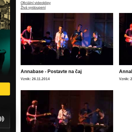
Oficiální videoklipy
Živá vystoupení
Annabase - Postavte na čaj
Annab
Vznik: 26.11.2014
Vznik: 