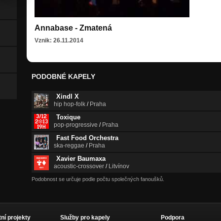
Annabase - Zmatená
Vznik: 26.11.2014
PODOBNÉ KAPELY
Xindl X
hip hop-folk
/
Praha
Toxique
pop-progressive
/
Praha
Fast Food Orchestra
ska-reggae
/
Praha
Xavier Baumaxa
acoustic-crossover
/
Litvínov
Podobnost se určuje podle počtu společných fanoušků.
tní projekty
Služby pro kapely
Podpora