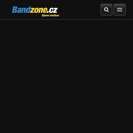
Bandzone.cz
žijeme hudbou