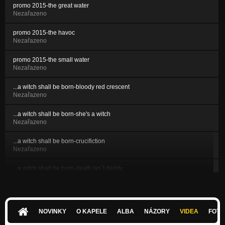
promo 2015-the great water
Nezařazeno
promo 2015-the havoc
Nezařazeno
promo 2015-the small water
Nezařazeno
...a witch shall be born-bloody red crescent
Nezařazeno
...a witch shall be born-she's a witch
Nezařazeno
...a witch shall be born-crucifiction
Nezařazeno
...a witch shall be born-death isn´t dainty
Nezařazeno
...a witch shall be born-in the darkness of catacomb
Nezařazeno
NOVINKY
O KAPELE
ALBA
NÁZORY
VIDEA
FOTK
...a witch shall be born-what the new day will bring