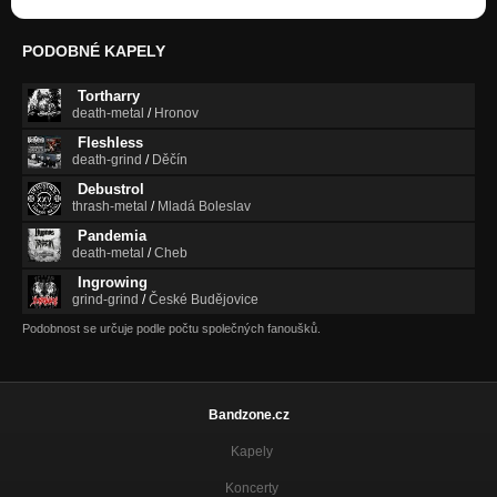
PODOBNÉ KAPELY
Tortharry
death-metal
/
Hronov
Fleshless
death-grind
/
Děčín
Debustrol
thrash-metal
/
Mladá Boleslav
Pandemia
death-metal
/
Cheb
Ingrowing
grind-grind
/
České Budějovice
Podobnost se určuje podle počtu společných fanoušků.
Bandzone.cz
Kapely
Koncerty