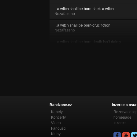
...a witch shall be born-she's a witch
Nezařazeno
...a witch shall be born-crucifiction
Nezařazeno
...a witch shall be born-death isn´t dainty
Nezařazeno
...a witch shall be born-in the darkness of
catacomb
Nezařazeno
...a witch shall be born-what the new day will
bring
Nezařazeno
bells of acheron-the frost giant's daughter
Bandzone.cz
Inzerce a osta
Nezařazeno
Kapely
Rezervace to
Koncerty
homepage
bells of acheron-lurking in the dark
Nezařazeno
Videa
Inzerce
Fanoušci
Kluby
bells of acheron-the cross