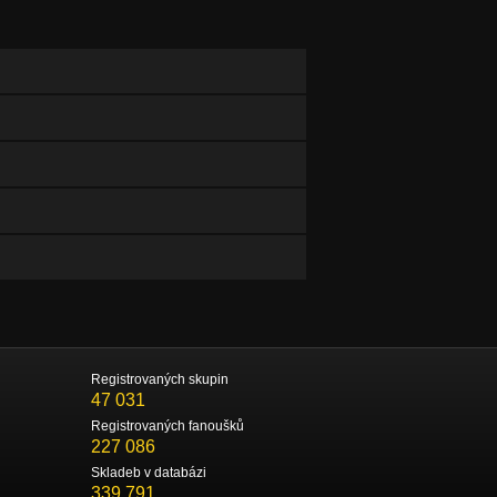
Registrovaných skupin
47 031
Registrovaných fanoušků
227 086
Skladeb v databázi
339 791