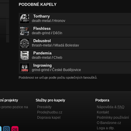
PODOBNÉ KAPELY
Tortharry
death-metal
/
Hronov
Fleshless
death-grind
/
Děčín
Debustrol
thrash-metal
/
Mladá Boleslav
Pandemia
death-metal
/
Cheb
Ingrowing
grind-grind
/
České Budějovice
Podobnost se určuje podle počtu společných fanoušků.
tní projekty
Služby pro kapely
Podpora
p promo pozice na
Presskity
Nápověda &
FAQ
Prodejhudbu.cz
Kontakt
Doprava kapel
Podmínky používání
O Bandzone.cz
Loga a dtp.