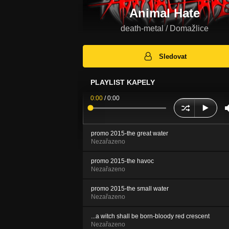
Animal Hate
death-metal / Domažlice
Sledovat
PLAYLIST KAPELY
0:00
/
0:00
promo 2015-the great water
Nezařazeno
promo 2015-the havoc
Nezařazeno
promo 2015-the small water
Nezařazeno
...a witch shall be born-bloody red crescent
Nezařazeno