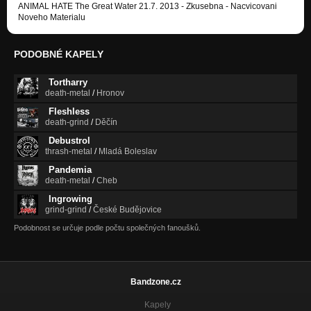
ANIMAL HATE The Great Water 21.7. 2013 - Zkusebna - Nacvicovani
Noveho Materialu
PODOBNÉ KAPELY
Tortharry
death-metal
/
Hronov
Fleshless
death-grind
/
Děčín
Debustrol
thrash-metal
/
Mladá Boleslav
Pandemia
death-metal
/
Cheb
Ingrowing
grind-grind
/
České Budějovice
Podobnost se určuje podle počtu společných fanoušků.
Bandzone.cz
Kapely