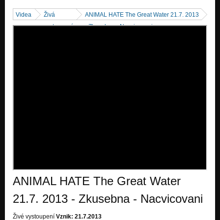
Nezařazeno
Videa
Živá
ANIMAL HATE The Great Water 21.7. 2013
bells of acheron-the frost giant's daughter
vystoupení
- Zkusebna - Nacvicovani
Nezařazeno
bells of acheron-lurking in the dark
Nezařazeno
bells of acheron-the cross
Nezařazeno
fatal error-punishment
Nezařazeno
ANIMAL HATE The Great Water
21.7. 2013 - Zkusebna - Nacvicovani
Živé vystoupení
Vznik: 21.7.2013