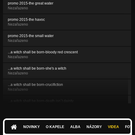
promo 2015-the great water
Nezařazeno
promo 2015-the havoc
Nezařazeno
promo 2015-the small water
Nezařazeno
...a witch shall be born-bloody red crescent
Nezařazeno
...a witch shall be born-she's a witch
Nezařazeno
...a witch shall be born-crucifiction
Nezařazeno
...a witch shall be born-death isn´t dainty
Nezařazeno
...a witch shall be born-in the darkness of catacomb
Nezařazeno
NOVINKY
O KAPELE
ALBA
NÁZORY
VIDEA
FOTK
...a witch shall be born-what the new day will bring