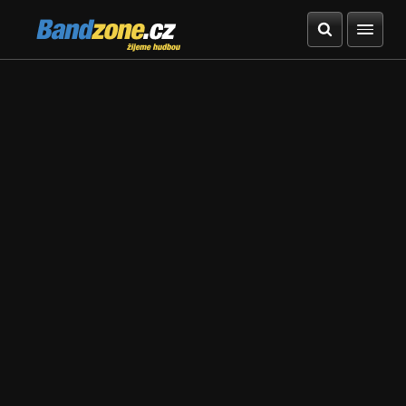
Bandzone.cz
žijeme hudbou