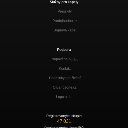
Služby pro kapely
Presskity
Prodejhudbu.cz
Doprava kapel
Podpora
Nápověda &
FAQ
Kontakt
Podmínky používání
O Bandzone.cz
Loga a dtp.
Registrovaných skupin
47 031
Registrovaných fanoušků