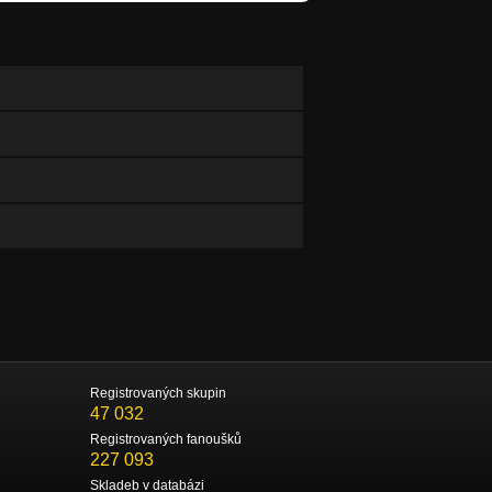
Registrovaných skupin
47 032
Registrovaných fanoušků
227 093
Skladeb v databázi