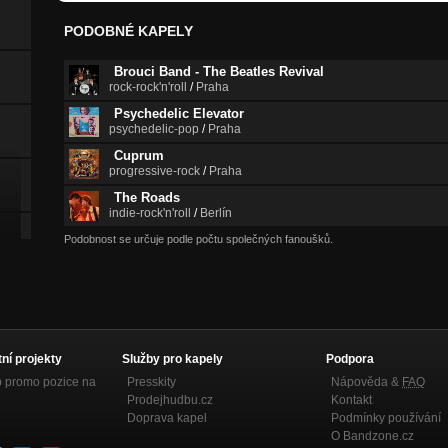
PODOBNÉ KAPELY
Brouci Band - The Beatles Revival
rock-rock'n'roll
/
Praha
Psychedelic Elevator
psychedelic-pop
/
Praha
Cuprum
progressive-rock
/
Praha
The Roads
indie-rock'n'roll
/
Berlín
Podobnost se určuje podle počtu společných fanoušků.
tní projekty
Služby pro kapely
Podpora
p promo pozice na
Presskity
Nápověda &
FAQ
Prodejhudbu.cz
Kontakt
Doprava kapel
Podmínky používání
O Bandzone.cz