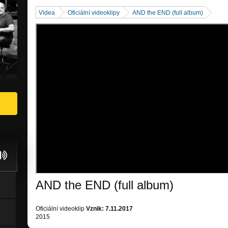
Videa
Oficiální videoklipy
AND the END (full album)
AND the END (full album)
Oficiální videoklip
Vznik: 7.11.2017
2015