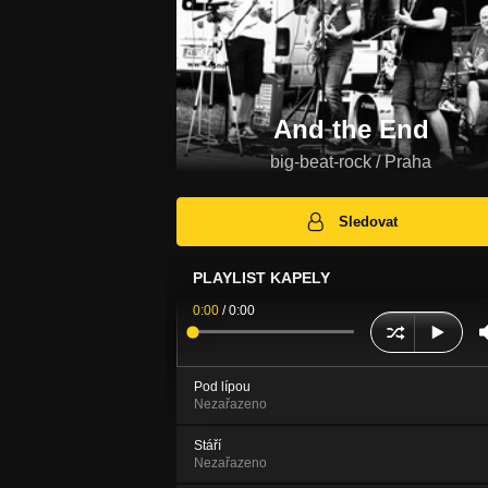
And the End
big-beat-rock / Praha
Sledovat
PLAYLIST KAPELY
0:00
/
0:00
Pod lípou
Nezařazeno
Stáří
Nezařazeno