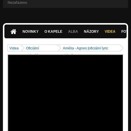
Nezařazeno
NOVINKY
O KAPELE
ALBA
NÁZORY
VIDEA
FOTK
Videa
Oficiální
Amélia - Agnes [oficiální lyric
videoklipy
video]