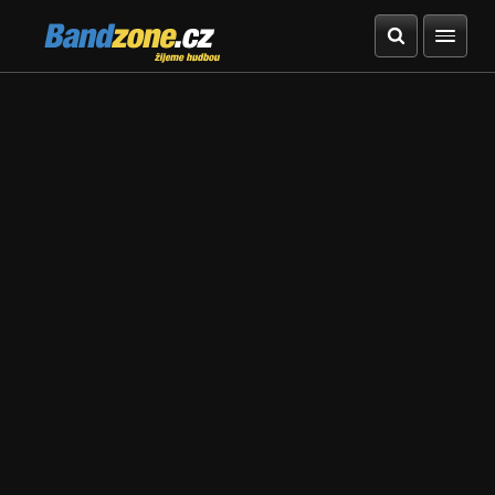
Bandzone.cz
žijeme hudbou