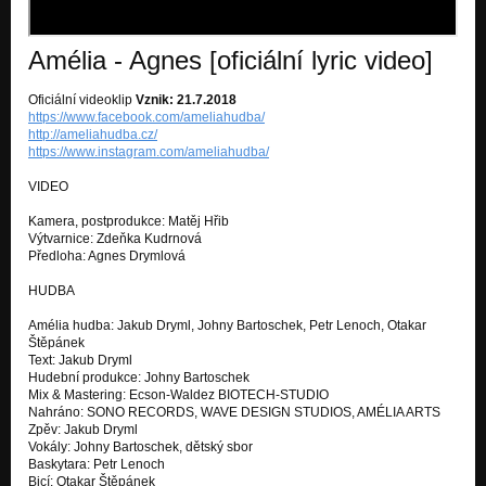
Amélia - Agnes [oficiální lyric video]
Oficiální videoklip
Vznik: 21.7.2018
https://www.facebook.com/ameliahudba/
http://ameliahudba.cz/
https://www.instagram.com/ameliahudba/
VIDEO
Kamera, postprodukce: Matěj Hřib
Výtvarnice: Zdeňka Kudrnová
Předloha: Agnes Drymlová
HUDBA
Amélia hudba: Jakub Dryml, Johny Bartoschek, Petr Lenoch, Otakar
Štěpánek
Text: Jakub Dryml
Hudební produkce: Johny Bartoschek
Mix & Mastering: Ecson-Waldez BIOTECH-STUDIO
Nahráno: SONO RECORDS, WAVE DESIGN STUDIOS, AMÉLIA ARTS
Zpěv: Jakub Dryml
Vokály: Johny Bartoschek, dětský sbor
Baskytara: Petr Lenoch
Bicí: Otakar Štěpánek