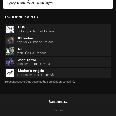
Kytary: Milan Roller, Jakub Dryml
PODOBNÉ KAPELY
UDG
rock-pop
/
Ústí nad Labem
K2 kadve
pop-rock
/
Hradec Králové
NIL
rock
/
Česká Třebová
Atari Terror
crossover-metal
/
Praha
Mother's Angels
progressive-rock
/
Litomyšl
Podobnost se určuje podle počtu společných fanoušků.
Bandzone.cz
Kapely