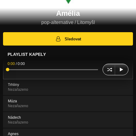
Amélia
pop-alternative / Litomyšl
Sledovat
PLAYLIST KAPELY
0:00
/
0:00
Trhliny
Nezařazeno
Múza
Nezařazeno
Nádech
Nezařazeno
Agnes