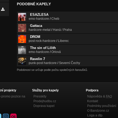
PODOBNÉ KAPELY
ESAZLESA
emo-hardcore
/
Cheb
Gattaca
hardcore-metal
/
Haná / Praha
DROM
post rock-hardcore
/
Liberec
The sin of Lilith
emo-hardcore
/
Orlová
Ravelin 7
punk-post hardcore
/
Severní Čechy
Podobnost se určuje podle počtu společných fanoušků.
tní projekty
Služby pro kapely
Podpora
p promo pozice na
Presskity
Nápověda &
FAQ
Prodejhudbu.cz
Kontakt
Doprava kapel
Podmínky používání
O Bandzone.cz
Loga a dtp.