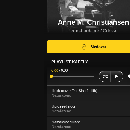
Anne M. Christiansen
emo-hardcore / Orlová
Sledovat
PLAYLIST KAPELY
0:00
/
0:00
Hřích (cover The Sin of Lilith)
Nezařazeno
Uprostřed noci
Nezařazeno
Namalovat slunce
Nezařazeno