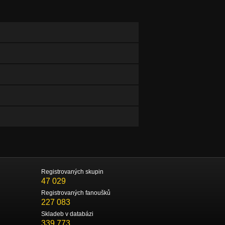
Registrovaných skupin
47 029
Registrovaných fanoušků
227 083
Skladeb v databázi
339 773