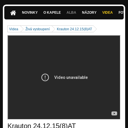
17.2.19 (35) EN
Nezařazeno
NOVINKY
O KAPELE
ALBA
NÁZORY
VIDEA
FOTK
17.3.19 (33) TT
Nezařazeno
Videa
Živá vystoupení
Krauton 24.12.15(8)AT
17.3.19 (31) HE
Nezařazeno
Krauton 24.12.15(8)AT