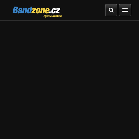
Bandzone.cz
žijeme hudbou