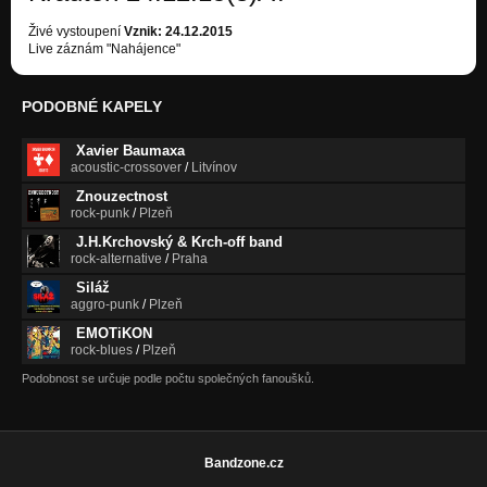
Živé vystoupení
Vznik: 24.12.2015
Live záznám "Nahájence"
PODOBNÉ KAPELY
Xavier Baumaxa
acoustic-crossover
/
Litvínov
Znouzectnost
rock-punk
/
Plzeň
J.H.Krchovský & Krch-off band
rock-alternative
/
Praha
Siláž
aggro-punk
/
Plzeň
EMOTiKON
rock-blues
/
Plzeň
Podobnost se určuje podle počtu společných fanoušků.
Bandzone.cz