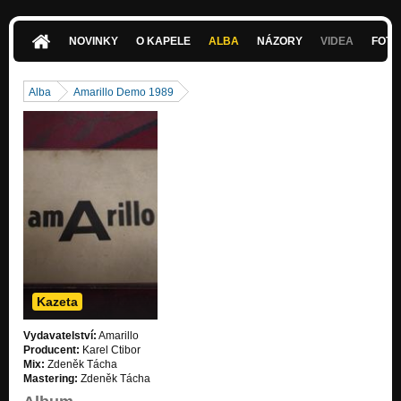
Reggae v ulicích zní
Amarillo - Zkušebna 1989 (Live)
NOVINKY
O KAPELE
ALBA
NÁZORY
VIDEA
FOTK
Na ryby do Edenu
Amarillo - Zkušebna 1989 (Live)
Alba
Amarillo Demo 1989
Pásovec
Amarillo - Zkušebna 1989 (Live)
Máma
Amarillo - Zkušebna 1989 (Live)
Nech to být
Amarillo - Zkušebna 1989 (Live)
Čaroděj
Amarillo - Zkušebna 1989 (Live)
Kazeta
Vydavatelství:
Amarillo
Producent:
Karel Ctibor
Mix:
Zdeněk Tácha
Mastering:
Zdeněk Tácha