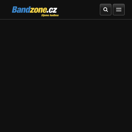
Bandzone.cz
žijeme hudbou