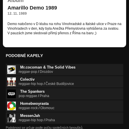
Album
Amarillo Demo 1989
12. 11. 1989
Demo natočeno v D klubu na rohu Vinohradské a Italské ulice v Praze na
Vinohradech v den, kdy byla Anežka Přemyslovna vyhlášena za svatou.
V pauzách jsme sledovali přímý přenos z Říma na baru ;)
PODOBNÉ KAPELY
Mr.cocoman & The Solid Vibes
reggae-pop
/
Drozdov
Colectiv
reggae-hip hop
/
České Budějovice
The Spankers
pop-reggae
/
Praha
Homebwoyrasta
reggae-rock
/
Olomouc
MessenJah
reggae-hip hop
/
Praha
Podobnost se určuje podle počtu společných fanoušků.