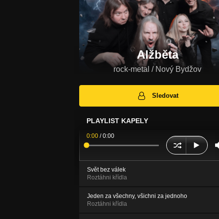
Alžběta
rock-metal / Nový Bydžov
Sledovat
PLAYLIST KAPELY
0:00
/
0:00
Svět bez válek
Roztáhni křídla
Jeden za všechny, všichni za jednoho
Roztáhni křídla