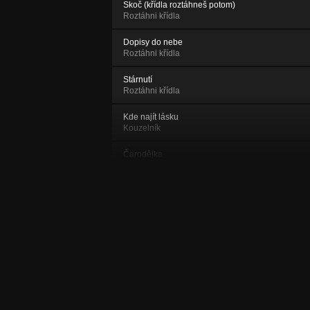
Skoč (křídla roztáhneš potom)
Roztáhni křídla
Dopisy do nebe
Roztáhni křídla
Stárnutí
Roztáhni křídla
Kde najít lásku
Kouzelník
Čarodějka
Roztáhni křídla
Horizont událostí
Kouzelník
Namyšlenej
Kouzelník
Pán ledu
Kouzelník
Otroctví