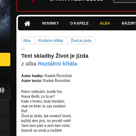
NOVINKY
O KAPELE
ALBA
NÁZOR
Alba
Roztáhni křídla
Život je jízda
Text skladby Život je jízda
z alba
Roztáhni křídla
Autor hudby:
Radek Řezníček
Autor textu:
Radek Řezníček
Ráno vstávám, budík řve,
hlava třeští, co to je?
Kafe v hrnku, boty hledám,
vlak mi frnkl, to zas nedám!
Ref:
Život je jízda, tak naskoč hned,
každý den jiný, no prostě svět!
Sem tam pád a sem tam vzlet,
hlavně se smát a nešílet!