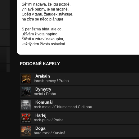
Šéf mi nadává, že jdu pozdě,
v hlavě bubny, je mi hrozně.
Oběd v tahu, žaludek stávkuje,
na zítra se něco plánuje!
S penězma bída, ale co,
užívám života naplno.
Štěstí a zdraví nekoupím,
každý den života oslavím!
PODOBNÉ KAPELY
Arakain
thrash-heavy
/
Praha
Dymytry
metal
/
Praha
Komunál
rock-metal
/
Chlumec nad Cidlinou
Harlej
rock-punk
/
Praha
Doga
hard rock
/
Karviná