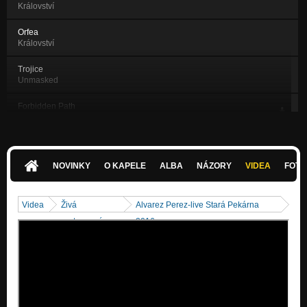
Království
Orfea
Království
Trojice
Unmasked
Forbidden Path
Unmasked
The Last Time
Unmasked
NOVINKY
O KAPELE
ALBA
NÁZORY
VIDEA
FOTK
Lavondyss
Milovat je umírat
Videa
Živá
Alvarez Perez-live Stará Pekárna
Lesnění
vystoupení
2016
Milovat je umírat
Medusa
Milovat je umírat
Hlubina( EP Melancholie 1997)
Nezařazeno