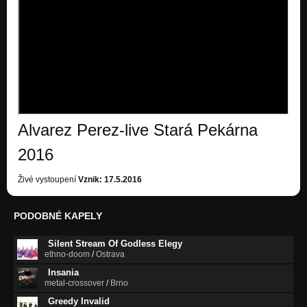
Zpívající kameny (EP Melancholie 1997)
Nezařazeno
Stěna (eponymus 1995)
Nezařazeno
V úplňku (eponymus 1995)
Nezařazeno
Alvarez Perez-live Stará Pekárna
2016
Živé vystoupení
Vznik: 17.5.2016
PODOBNÉ KAPELY
Silent Stream Of Godless Elegy
ethno-doom
/
Ostrava
Insania
metal-crossover
/
Brno
Greedy Invalid