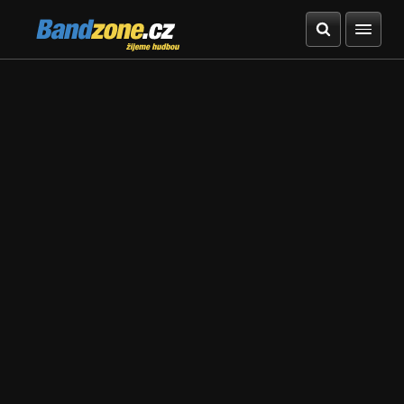
Bandzone.cz
žijeme hudbou