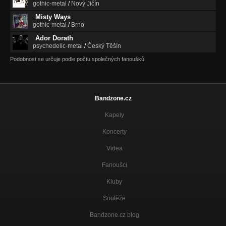
gothic-metal
/
Nový Jičín
Misty Ways
gothic-metal
/
Brno
Ador Dorath
psychedelic-metal
/
Český Těšín
Podobnost se určuje podle počtu společných fanoušků.
Bandzone.cz
Kapely
Koncerty
Videa
Fanoušci
Kluby
Soutěže
Bandzone.cz blog