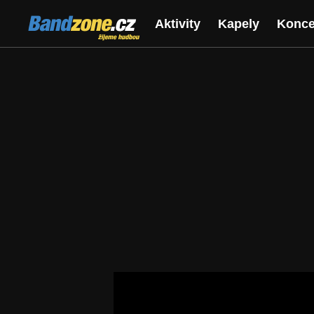
Bandzone.cz
Aktivity
Kapely
Konce
žijeme hudbou