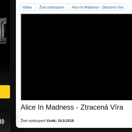
Videa
Živá vystoupení
Alice In Madness - Ztracená Víra
Alice In Madness - Ztracená Víra
Živé vystoupení
Vznik: 16.9.2016