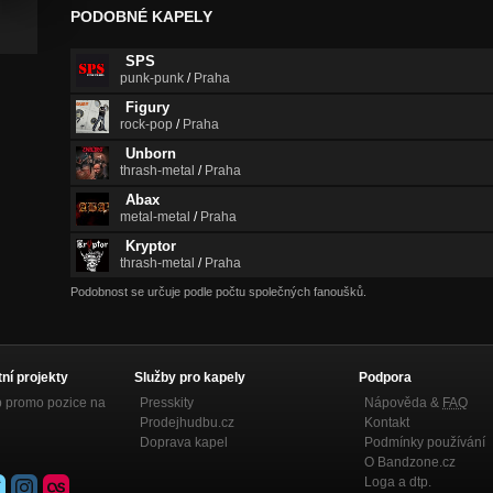
PODOBNÉ KAPELY
SPS
punk-punk
/
Praha
Figury
rock-pop
/
Praha
Unborn
thrash-metal
/
Praha
Abax
metal-metal
/
Praha
Kryptor
thrash-metal
/
Praha
Podobnost se určuje podle počtu společných fanoušků.
tní projekty
Služby pro kapely
Podpora
p promo pozice na
Presskity
Nápověda &
FAQ
Prodejhudbu.cz
Kontakt
Doprava kapel
Podmínky používání
O Bandzone.cz
Loga a dtp.