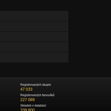
Registrovaných skupin
47 033
Registrovaných fanoušků
227 089
Skladeb v databázi
339 800