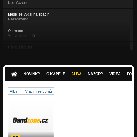
Nezařazeno
Měsíc se vydal na špacír
Nezařazeno
Olomouc
Vracím se domů
Holky z pouste
Nezařazeno
Září
Nezařazeno
NOVINKY
O KAPELE
ALBA
NÁZORY
VIDEA
FOTK
Vítkovice blues
Nezařazeno
Alba
Vracím se domů
Povída mi brácha
Nezařazeno
Blues na konci léta - Ostrava live 2009
Nezařazeno