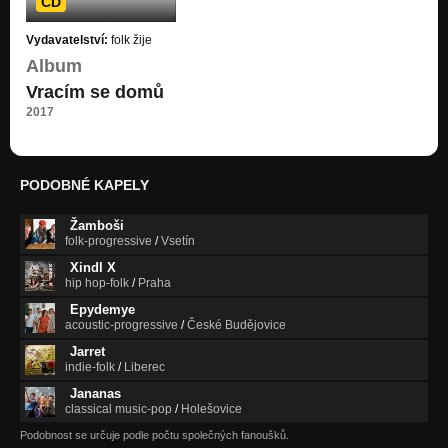
CD
Vydavatelství:
folk žije
Album
Vracím se domů
2017
PODOBNÉ KAPELY
Žamboši
folk-progressive
/
Vsetín
Xindl X
hip hop-folk
/
Praha
Epydemye
acoustic-progressive
/
České Budějovice
Jarret
indie-folk
/
Liberec
Jananas
classical music-pop
/
Holešovice
Podobnost se určuje podle počtu společných fanoušků.