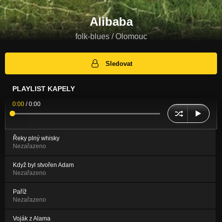
Alibaba
folk-blues / Olomouc
Sledovat
PLAYLIST KAPELY
0:00
/
0:00
Řeky plný whisky
Nezařazeno
Když byl stvořen Adam
Nezařazeno
Paříž
Nezařazeno
Voják z Alama