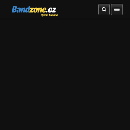
Bandzone.cz
žijeme hudbou