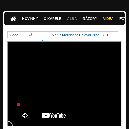
NOVINKY
O KAPELE
ALBA
NÁZORY
VIDEA
FOTK
Videa
Živá
Alanis Morissette Revival Brno - YOU
vystoupení
OUGHTA KNOW