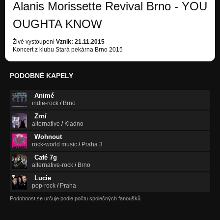
Alanis Morissette Revival Brno - YOU
OUGHTA KNOW
Živé vystoupení
Vznik: 21.11.2015
Koncert z klubu Stará pekárna Brno 2015
PODOBNÉ KAPELY
Animé
indie-rock
/
Brno
Zrní
alternative
/
Kladno
Wohnout
rock-world music
/
Praha 3
Café 7g
alternative-rock
/
Brno
Lucie
pop-rock
/
Praha
Podobnost se určuje podle počtu společných fanoušků.