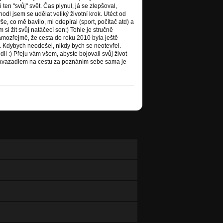
ten "svůj" svět. Čas plynul, já se zlepšoval,
odl jsem se udělat veliký životní krok. Utéct od
, co mě bavilo, mi odepíral (sport, počítač atd) a
 si žít svůj natáčecí sen:) Tohle je stručně
Samozřejmě, že cesta do roku 2010 byla ještě
yla. Kdybych neodešel, nikdy bych se neotevřel.
il :) Přeju vám všem, abyste bojovali svůj život
m zavazadlem na cestu za poznáním sebe sama je