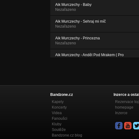
Aik Murczechy - Baby
Nezařazeno
Aik Murczechy - Sehraj mi míč
Nezařazeno
Aik Murczechy - Princezna
Nezařazeno
Aik Murczechy - Anděl Pod Mrakem ( Pro
Dominičku)
Nezařazeno
Aik Murczechy - HALELUYAH
Nezařazeno
Bandzone.cz
Inzerce a osta
Kapely
Rezervace to
Koncerty
homepage
Videa
Inzerce
Fanoušci
Kluby
Soutěže
Bandzone.cz blog