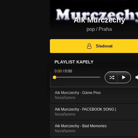
Aik Murczechy
pop / Praha
Sledovat
PLAYLIST KAPELY
0:00
/
0:00
Aik Murczechy - Dáme Pivo
Nezařazeno
Aik Murczechy - FACEBOOK SONG (
Nezařazeno
Aik Murczechy - Bad Memories
Nezařazeno