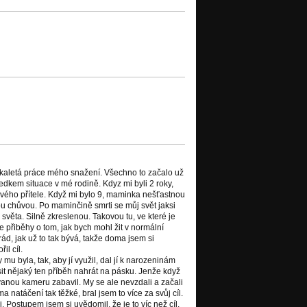
likaletá práce mého snažení. Všechno to začalo už
edkem situace v mé rodině. Kdyz mi byli 2 roky,
ového přítele. Když mi bylo 9, maminka nešťastnou
ou chůvou. Po maminčině smrti se můj svět jaksi
 světa. Silně zkreslenou. Takovou tu, ve které je
 přiběhy o tom, jak bych mohl žit v normální
d, jak už to tak bývá, takže doma jsem si
il cíl.
u byla, tak, aby jí využil, dal jí k narozeninám
sit nějaký ten příběh nahrát na pásku. Jenže když
ovanou kameru zabavil. My se ale nevzdali a začali
natáčení tak těžké, bral jsem to více za svůj cíl.
j. Postupem jsem si uvědomil, že je to víc než cíl.