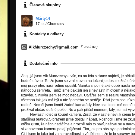
Členové skupiny
Márty14
17 let
/
Chomutov
Kontakty a odkazy
AikMurczechy@gmail.com
- E-mail =o)
Dodatečné info
Ahoj, já jsem Aik Murczechy a vše, co na této stránce najdeš, je něko
hodně dávno. To, že jsem se vrhl zrovna na točení je dost možná důsl
muj pravý otec naší rodinu opustil. Mamka si po nějaké době našla n
náhodou zemřela. Tudíž jsme pak žili jen s nevlastním otcem a nějak
uzavřel. S nikým jsem se moc nebavil. Utvářel jsem si realitu vlastního
všechno tak, jak má být a nic špatného se neděje. Rád jsem psal různe
rodině. Neměl jsem téměř žádné kamarády. Nevlastní otec mě neměl rá
prožíval občas slušné peklo. No a pak přišel moment, kdy jsem si vytvoř
Nevlastní otec si koupil kameru. Zjistil, že vlastně neví, k čemu by m
staršímu bratrovi.S bratrem jsme dostali nápad. Rozhodli jsme se zku
otčím zjistil, že něco natáčíme a hrozně nás to baví, naštval se a dar
si zabavenou kameru potají půjčovat. Tím, jak pro nás bylo podmínkama 
Cítíl jsem to jako boj za spravedlnost a věděl jsem, že je to správný bo