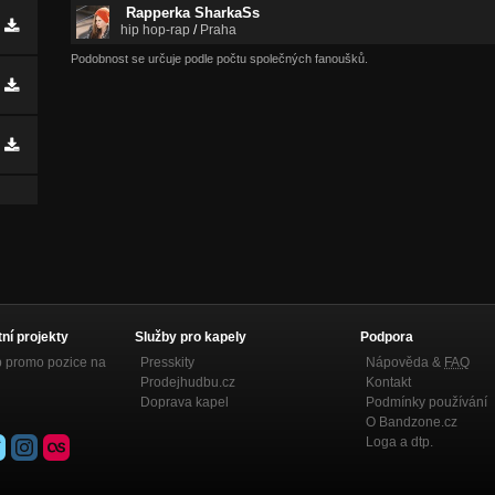
Rapperka SharkaSs
hip hop-rap
/
Praha
Podobnost se určuje podle počtu společných fanoušků.
tní projekty
Služby pro kapely
Podpora
p promo pozice na
Presskity
Nápověda &
FAQ
Prodejhudbu.cz
Kontakt
Doprava kapel
Podmínky používání
O Bandzone.cz
Loga a dtp.