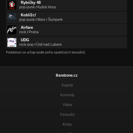
Rybičky 48
pop-punk
/
Kutná Hora
Koblížc!
pop-punk
/
Mars / Šumperk
Airfare
rock
/
Praha
UDG
rock-pop
/
Ústí nad Labem
Podobnost se určuje podle počtu společných fanoušků.
Bandzone.cz
Kapely
Koncerty
Videa
Fanoušci
Kluby