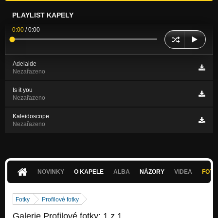
PLAYLIST KAPELY
0:00
/
0:00
Adelaide
Nezařazeno
Is it you
Nezařazeno
Kaleidoscope
Nezařazeno
NOVINKY
O KAPELE
ALBA
NÁZORY
VIDEA
FOTK
Fotky
Profilové fotky
Galerie Profilové fotky: 1 z 1