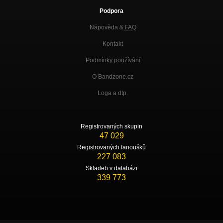
Podpora
Nápověda &
FAQ
Kontakt
Podmínky používání
O Bandzone.cz
Loga a dtp.
Registrovaných skupin
47 029
Registrovaných fanoušků
227 083
Skladeb v databázi
339 773