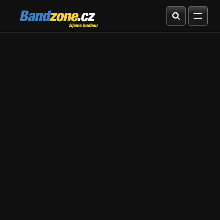
Bandzone.cz
žijeme hudbou