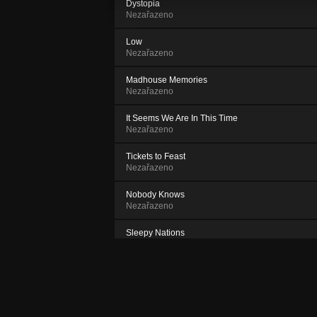
Dystopia
Nezařazeno
Low
Nezařazeno
Madhouse Memories
Nezařazeno
It Seems We Are In This Time
Nezařazeno
Tickets to Feast
Nezařazeno
Nobody Knows
Nezařazeno
Sleepy Nations
Nezařazeno
One by One
Nezařazeno
Say No More