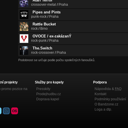
Atari Terror
crossover-metal
/
Praha
Pipes and Pints
punk-rock
/
Praha
Rattle Bucket
rock
/
Brno
OVOCE / ex-zakázanÝ
rock-punk
/
Praha
The.Switch
rock-crossover
/
Praha
Podobnost se určuje podle počtu společných fanoušků.
tní projekty
Služby pro kapely
Podpora
p promo pozice na
Presskity
Nápověda &
FAQ
Prodejhudbu.cz
Kontakt
Doprava kapel
Podmínky používání
O Bandzone.cz
Loga a dtp.