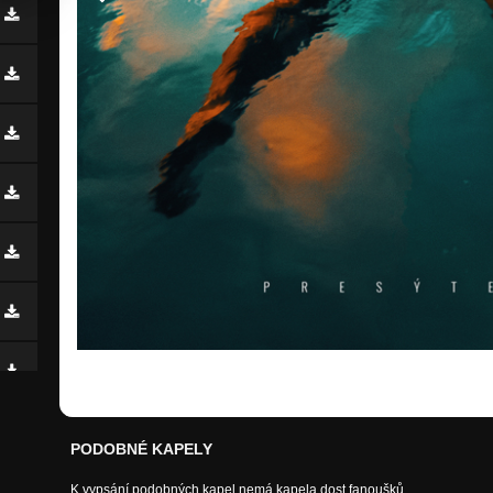
PODOBNÉ KAPELY
K vypsání podobných kapel nemá kapela dost fanoušků.