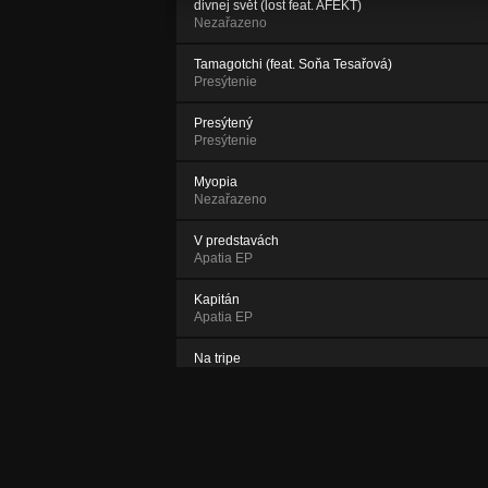
divnej svět (lost feat. AFEKT)
Nezařazeno
Tamagotchi (feat. Soňa Tesařová)
Presýtenie
Presýtený
Presýtenie
Myopia
Nezařazeno
V predstavách
Apatia EP
Kapitán
Apatia EP
Na tripe
Apatia EP
Jediným slovom
Apatia EP
Som chorý Freestyle #1