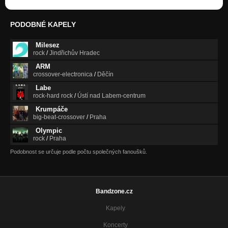
PODOBNÉ KAPELY
Milesez
rock
/
Jindřichův Hradec
ARM
crossover-electronica
/
Děčín
Labe
rock-hard rock
/
Ústí nad Labem-centrum
Krumpáče
big-beat-crossover
/
Praha
Olympic
rock
/
Praha
Podobnost se určuje podle počtu společných fanoušků.
Bandzone.cz
Kapely
Koncerty