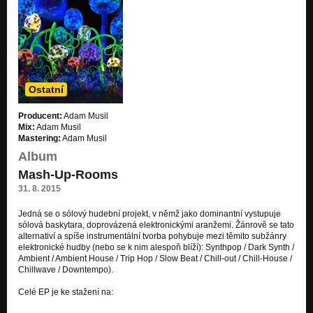
Ostatní
Producent:
Adam Musil
Mix:
Adam Musil
Mastering:
Adam Musil
Album
Mash-Up-Rooms
31. 8. 2015
Jedná se o sólový hudební projekt, v němž jako dominantní vystupuje
sólová baskytara, doprovázená elektronickými aranžemi. Žánrově se tato
alternativí a spíše instrumentální tvorba pohybuje mezi těmito subžánry
elektronické hudby (nebo se k nim alespoň blíží): Synthpop / Dark Synth /
Ambient / Ambient House / Trip Hop / Slow Beat / Chill-out / Chill-House /
Chillwave / Downtempo).
Celé EP je ke stažení na:
https://www.uloz.to/xPN1eLtc/mash-up…