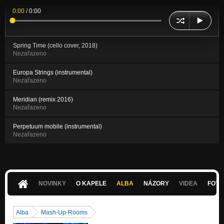
0:00
/
0:00
Spring Time (cello cover, 2018)
Nezařazeno
Europa Strings (instrumental)
Nezařazeno
Meridian (remix 2016)
Nezařazeno
Perpetuum mobile (instrumental)
Nezařazeno
NOVINKY
O KAPELE
ALBA
NÁZORY
VIDEA
FOTK
Alba
Mash-Up-Rooms