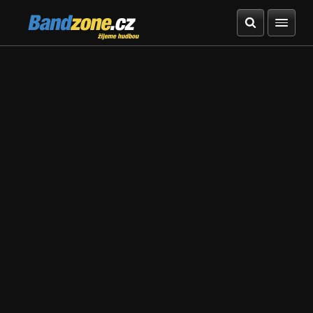
Bandzone.cz
žijeme hudbou