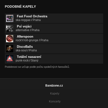
PODOBNÉ KAPELY
Misa de opera Bohemica - část (live 01/2009)
Nezařazeno
Fast Food Orchestra
ska-reggae
/
Praha
Bogorodicje djevo (12/2008)
Nezařazeno
Psí vojáci
alternative
/
Praha
Every time i feel the spirit (12/2008)
Afterspoon
Nezařazeno
rock'n'roll-grunge
/
Praha
DiscoBalls
Steal away (live 03/2008)
ska-soul
/
Praha
Nezařazeno
Totální nasazení
punk-rock
/
Slaný
Podobnost se určuje podle počtu společných fanoušků.
Bandzone.cz
Kapely
Koncerty