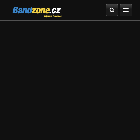
Bandzone.cz
žijeme hudbou