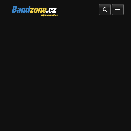
Bandzone.cz
žijeme hudbou