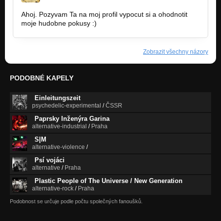
Ahoj. Pozyvam Ta na moj profil vypocut si a ohodnotit
moje hudobne pokusy :)
Zobrazit všechny názory
PODOBNÉ KAPELY
Einleitungszeit
psychedelic-experimental
/
ČSSR
Paprsky Inženýra Garina
alternative-industrial
/
Praha
S|M
alternative-violence
/
Psí vojáci
alternative
/
Praha
Plastic People of The Universe / New Generation
alternative-rock
/
Praha
Podobnost se určuje podle počtu společných fanoušků.