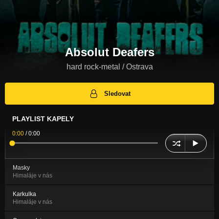
Absolut Deafers
hard rock-metal / Ostrava
Sledovat
PLAYLIST KAPELY
0:00
/
0:00
Masky
Himaláje v nás
Karkulka
Himaláje v nás