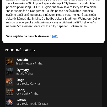
začátkem roku 2008 kdy se kapela stěhuje k StyXákovi na půdu, kde
přichází první song B.I.T.C.H., výtvor basáka Jokera který do této písně
"béká" společně s Dangerem. Po této pecce nezůstáváme lenošit a
cvičíme další skvělou pecku s názvem Heard Fake, ke které text složil
Jokerův kámoš Martin Mikuš a hudbu Joker s Martinem Wojnarem. Ještě
nejsou všecky pecky pořádně nacvičeny a přichází další "chytlavka" s
názvem 5th element, která vznikla díky napadení Jokera můzou.
Více najdete na našich stránkách
[
AD]
PODOBNÉ KAPELY
Arakain
thrash-heavy
/
Praha
Dymytry
metal
/
Praha
Doga
hard rock
/
Karviná
Harlej
rock-punk
/
Praha
Citron
hard rock-metal
/
Ostrava