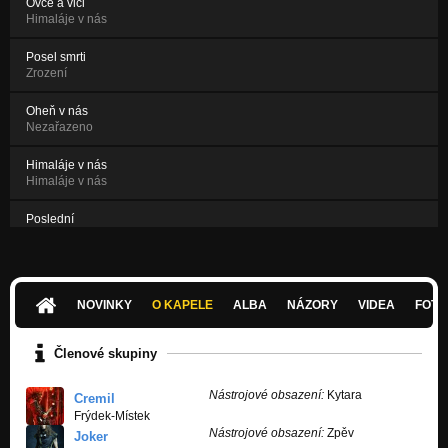
Ovce a vlci
Himaláje v nás
Posel smrti
Zrození
Oheň v nás
Nezařazeno
Himaláje v nás
Himaláje v nás
Poslední
Zrození
Oheň v nás !!!Live!!!( feat Kamil Řezáč )
Nezařazeno
NOVINKY
O KAPELE
ALBA
NÁZORY
VIDEA
FOTK
Členové skupiny
Nástrojové obsazení:
Kytara
Cremil
Frýdek-Místek
Nástrojové obsazení:
Zpěv
Joker