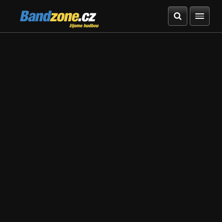
Bandzone.cz
žijeme hudbou