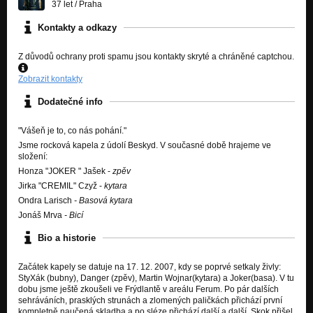
37 let
/
Praha
Kontakty a odkazy
Z důvodů ochrany proti spamu jsou kontakty skryté a chráněné captchou.
Zobrazit kontakty
Dodatečné info
"Vášeň je to, co nás pohání."
Jsme rocková kapela z údolí Beskyd. V současné době hrajeme ve
složení:
Honza "JOKER " Jašek -
zpěv
Jirka "CREMIL" Czyž -
kytara
Ondra Larisch
- Basová kytara
Jonáš Mrva
- Bicí
Bio a historie
Začátek kapely se datuje na 17. 12. 2007, kdy se poprvé setkaly živly:
StyXák (bubny), Danger (zpěv), Martin Wojnar(kytara) a Joker(basa). V tu
dobu jsme ještě zkoušeli ve Frýdlantě v areálu Ferum. Po pár dalších
sehráváních, prasklých strunách a zlomených paličkách přichází první
kompletně naučená skladba a po sléze přichází další a další. Skok přišel