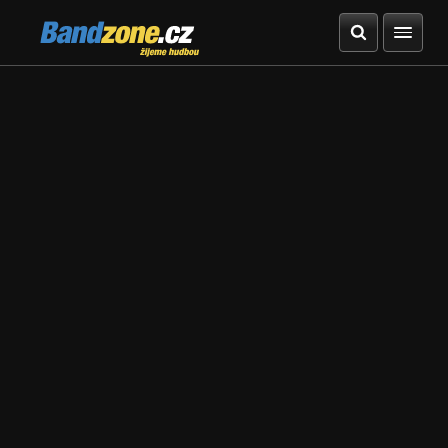
Bandzone.cz
žijeme hudbou