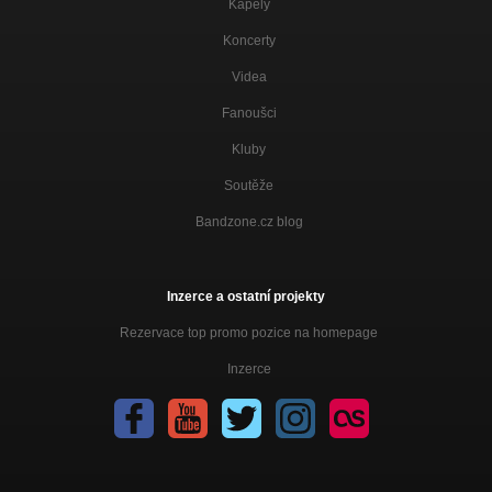
Nezařazeno
Kapely
Koncerty
Černá růže
Nezařazeno
Videa
Nalej vína číš
Fanoušci
Nezařazeno
Kluby
Únos
Nezařazeno
Soutěže
Malíř
Bandzone.cz blog
Nezařazeno
Balada o Amiře
Inzerce a ostatní projekty
Nezařazeno
Rezervace top promo pozice na homepage
Černá růže-starší verze
Nezařazeno
Inzerce
Výlet do příběhů
Nezařazeno
Byla první
Nezařazeno