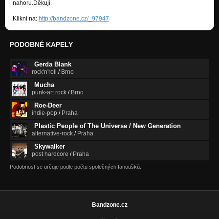
Vítr posel
nahoru.Děkuji.
Nezařazeno
Klikni na:
http://bandzone.cz/_97947
Zapal bílou svíci
Nezařazeno
PODOBNÉ KAPELY
Sebastian
Nezařazeno
Gerda Blank
rock'n'roll
/
Brno
Dáma
Mucha
Nezařazeno
punk-art rock
/
Brno
Roe-Deer
Tajemná paní
indie-pop
/
Praha
Nezařazeno
Plastic People of The Universe / New Generation
Romeo a Julie
alternative-rock
/
Praha
Nezařazeno
Skywalker
post hardcore
/
Praha
Zlaté srdce
Nezařazeno
Podobnost se určuje podle počtu společných fanoušků.
Jako vodopád
Nezařazeno
Bandzone.cz
Tančící víla