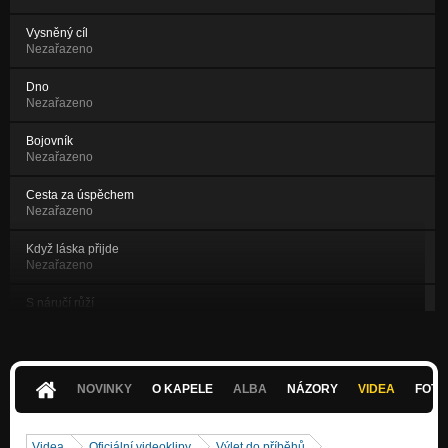
Vysněný cíl
Nezařazeno
Dno
Nezařazeno
Bojovník
Nezařazeno
Cesta za úspěchem
Nezařazeno
Když láska přijde
Nezařazeno
S náručí růží
Nezařazeno
Štěstí
Nezařazeno
NOVINKY
O KAPELE
ALBA
NÁZORY
VIDEA
FOTK
Ukolébavka
Nezařazeno
Videa
Oficiální videoklipy
Výlet do příběhů