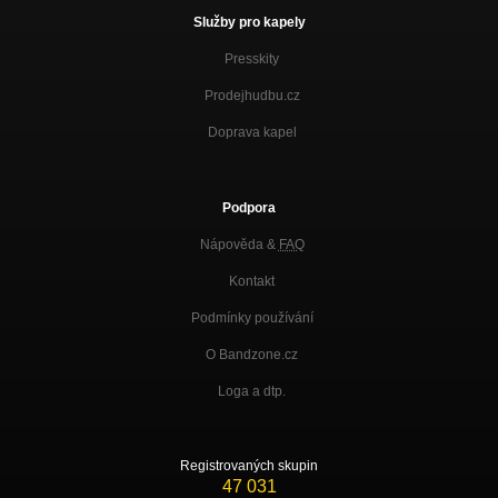
Služby pro kapely
Jak se tvářit
Nezařazeno
Presskity
Princezna
Prodejhudbu.cz
Nezařazeno
Doprava kapel
Moje Múza
Nezařazeno
Jesus Heart Pohled z hory
Podpora
Nezařazeno
Nápověda &
FAQ
Jesus Heart Pomůžu ti
Kontakt
Nezařazeno
Podmínky používání
Jesus Heart Tanec blahoslavených
Nezařazeno
O Bandzone.cz
Jesus Heart Chrám
Loga a dtp.
Nezařazeno
Jesus Heart Miluji tě
Nezařazeno
Registrovaných skupin
47 031