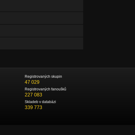
Registrovaných skupin
47 029
Registrovaných fanoušků
227 083
Skladeb v databázi
339 773