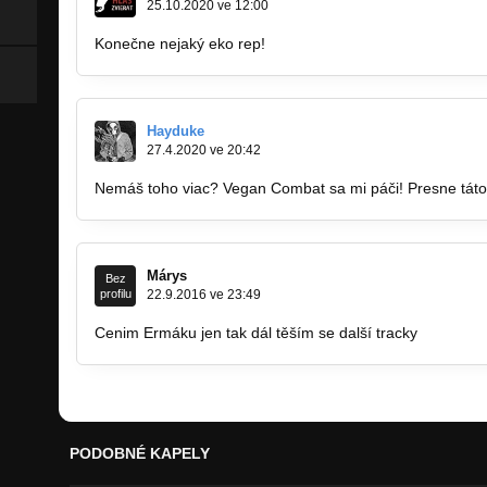
25.10.2020 ve 12:00
Konečne nejaký eko rep!
Hayduke
27.4.2020 ve 20:42
Nemáš toho viac? Vegan Combat sa mi páči! Presne tát
Márys
Bez
profilu
22.9.2016 ve 23:49
Cenim Ermáku jen tak dál těším se další tracky
PODOBNÉ KAPELY