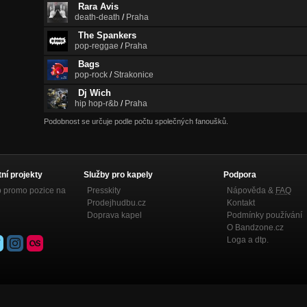
Rara Avis
death-death
/
Praha
The Spankers
pop-reggae
/
Praha
Bags
pop-rock
/
Strakonice
Dj Wich
hip hop-r&b
/
Praha
Podobnost se určuje podle počtu společných fanoušků.
tní projekty
Služby pro kapely
Podpora
p promo pozice na
Presskity
Nápověda &
FAQ
Prodejhudbu.cz
Kontakt
Doprava kapel
Podmínky používání
O Bandzone.cz
Loga a dtp.