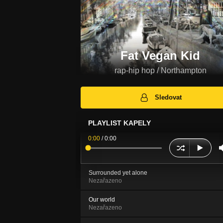
Fat Vegan Kid
rap-hip hop / Northampton
Sledovat
PLAYLIST KAPELY
0:00
/
0:00
Surrounded yet alone
Nezařazeno
Our world
Nezařazeno