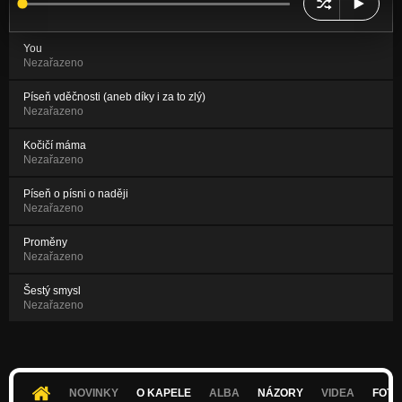
You
Nezařazeno
Píseň vděčnosti (aneb díky i za to zlý)
Nezařazeno
Kočičí máma
Nezařazeno
Píseň o písni o naději
Nezařazeno
Proměny
Nezařazeno
Šestý smysl
Nezařazeno
NOVINKY
O KAPELE
ALBA
NÁZORY
VIDEA
FOTK