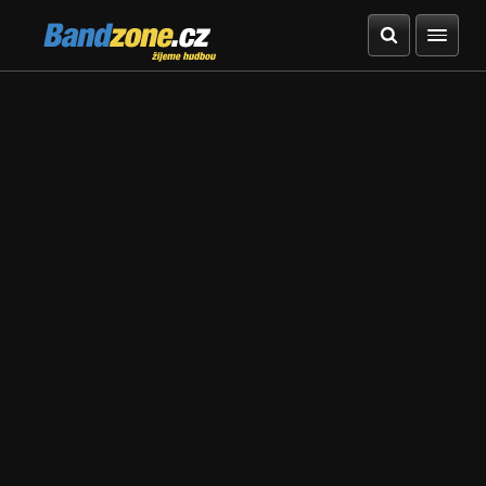
Bandzone.cz
žijeme hudbou