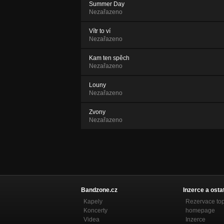
Summer Day
Nezařazeno
Vítr to ví
Nezařazeno
Kam ten spěch
Nezařazeno
Louny
Nezařazeno
Zvony
Nezařazeno
Bandzone.cz
Inzerce a osta
Kapely
Rezervace to
Koncerty
homepage
Videa
Inzerce