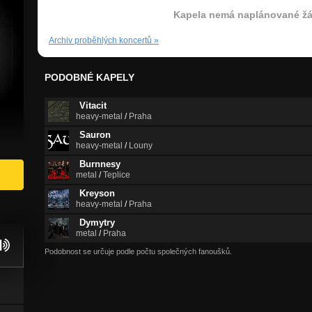
Kapela nemá naplánované žá
Archiv proběhlých koncertů
»
PODOBNÉ KAPELY
Vitacit
heavy-metal
/
Praha
Sauron
heavy-metal
/
Louny
Burnnesy
metal
/
Teplice
Kreyson
heavy-metal
/
Praha
Dymytry
metal
/
Praha
Podobnost se určuje podle počtu společných fanoušků.