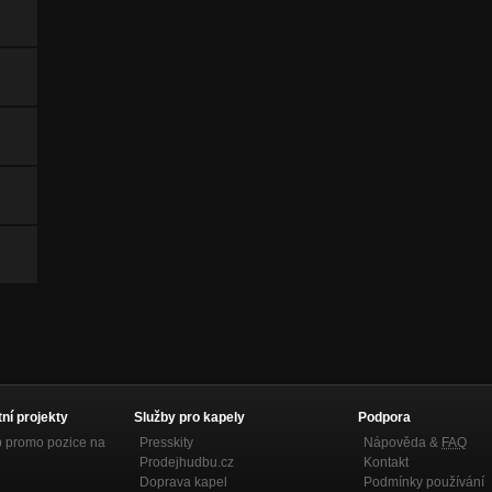
tní projekty
Služby pro kapely
Podpora
p promo pozice na
Presskity
Nápověda &
FAQ
Prodejhudbu.cz
Kontakt
Doprava kapel
Podmínky používání