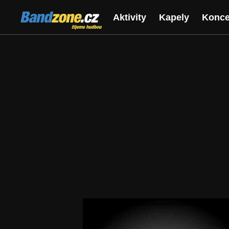
Bandzone.cz
Aktivity
Kapely
Konce
žijeme hudbou