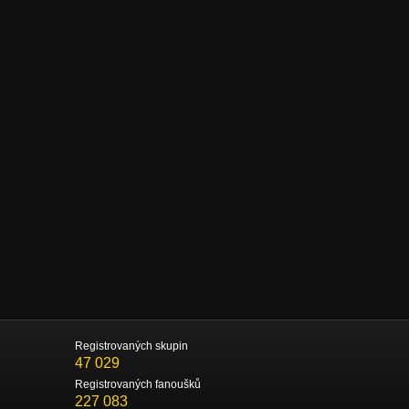
Registrovaných skupin
47 029
Registrovaných fanoušků
227 083