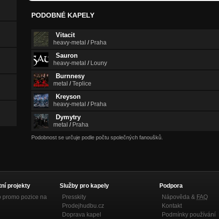
PODOBNÉ KAPELY
Vitacit
heavy-metal
/
Praha
Sauron
heavy-metal
/
Louny
Burnnesy
metal
/
Teplice
Kreyson
heavy-metal
/
Praha
Dymytry
metal
/
Praha
Podobnost se určuje podle počtu společných fanoušků.
tní projekty
Služby pro kapely
Podpora
p promo pozice na
Presskity
Nápověda &
FAQ
Prodejhudbu.cz
Kontakt
Doprava kapel
Podmínky používání