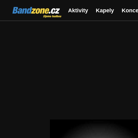
Bandzone.cz
Aktivity
Kapely
Konce
žijeme hudbou