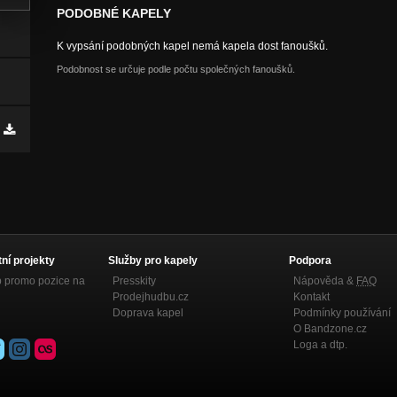
PODOBNÉ KAPELY
K vypsání podobných kapel nemá kapela dost fanoušků.
Podobnost se určuje podle počtu společných fanoušků.
tní projekty
Služby pro kapely
Podpora
p promo pozice na
Presskity
Nápověda &
FAQ
Prodejhudbu.cz
Kontakt
Doprava kapel
Podmínky používání
O Bandzone.cz
Loga a dtp.