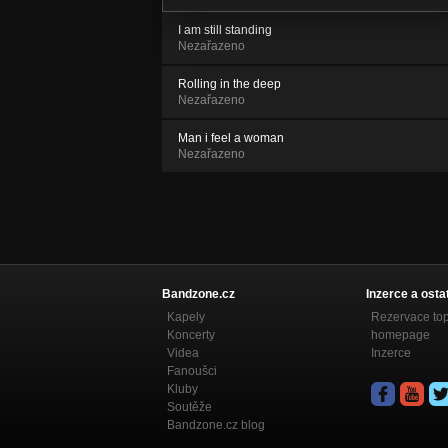
I am still standing
Nezařazeno
Rolling in the deep
Nezařazeno
Man i feel a woman
Nezařazeno
Bandzone.cz
Inzerce a osta
Kapely
Rezervace to
Koncerty
homepage
Videa
Inzerce
Fanoušci
Kluby
Soutěže
Bandzone.cz blog