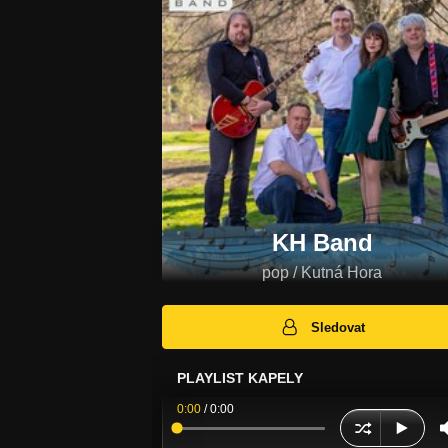
KH Band
pop / Kutná Hora
Sledovat
PLAYLIST KAPELY
0:00
/
0:00