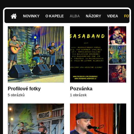
NOVINKY
O KAPELE
ALBA
NÁZORY
VIDEA
FOTK
Profilové fotky
Pozvánka
5 obrázků
1 obrázek