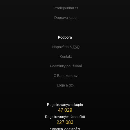
Prodejhudbu.cz
Doprava kapel
Podpora
Nápověda &
FAQ
Kontakt
Podmínky používání
O Bandzone.cz
Loga a dtp.
Registrovaných skupin
47 029
Registrovaných fanoušků
227 083
Skladeb v databázi