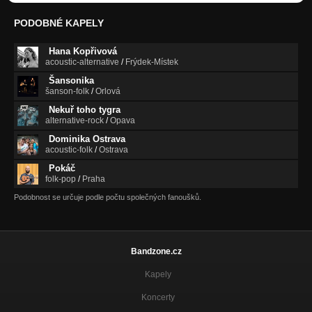
PODOBNÉ KAPELY
Hana Kopřivová
acoustic-alternative
/
Frýdek-Místek
Šansonika
šanson-folk
/
Orlová
Nekuř toho tygra
alternative-rock
/
Opava
Dominika Ostrava
acoustic-folk
/
Ostrava
Pokáč
folk-pop
/
Praha
Podobnost se určuje podle počtu společných fanoušků.
Bandzone.cz
Kapely
Koncerty