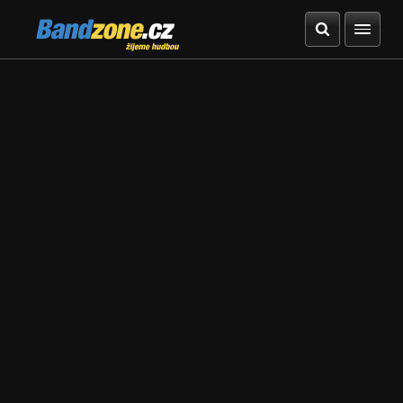
Bandzone.cz
žijeme hudbou