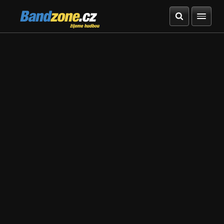
Bandzone.cz
žijeme hudbou