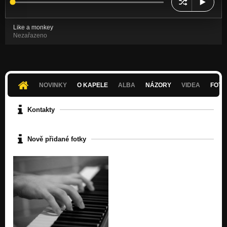
Like a monkey
Nezařazeno
NOVINKY
O KAPELE
ALBA
NÁZORY
VIDEA
FOTK
Kontakty
Nově přidané fotky