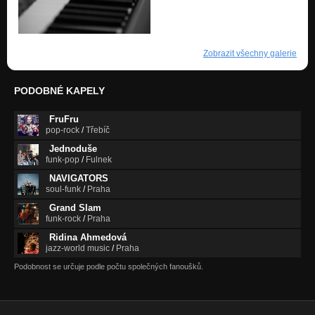
Zobrazit všechny galerie
PODOBNÉ KAPELY
FruFru
pop-rock
/
Třebíč
Jednoduše
funk-pop
/
Fulnek
NAVIGATORS
soul-funk
/
Praha
Grand Slam
funk-rock
/
Praha
Ridina Ahmedová
jazz-world music
/
Praha
Podobnost se určuje podle počtu společných fanoušků.