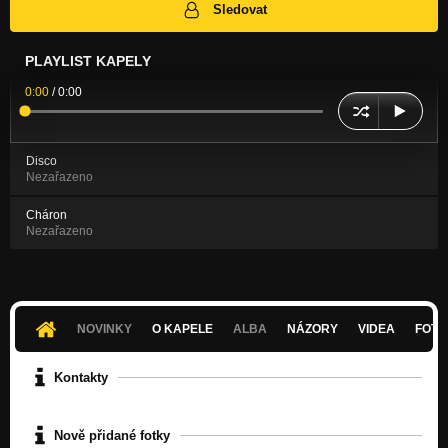
Sledovat
PLAYLIST KAPELY
0:00
/
0:00
Disco
Nezařazeno
Cháron
Nezařazeno
NOVINKY
O KAPELE
ALBA
NÁZORY
VIDEA
FOTK
Kontakty
Nově přidané fotky