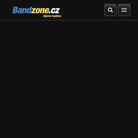
Bandzone.cz
žijeme hudbou