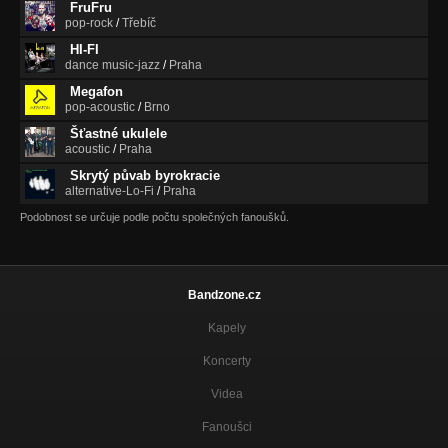
FruFru
pop-rock
/
Třebíč
HI-FI
dance music-jazz
/
Praha
Megafon
pop-acoustic
/
Brno
Šťastné ukulele
acoustic
/
Praha
Skrytý půvab byrokracie
alternative-Lo-Fi
/
Praha
Podobnost se určuje podle počtu společných fanoušků.
Bandzone.cz
Kapely
Koncerty
Videa
Fanoušci