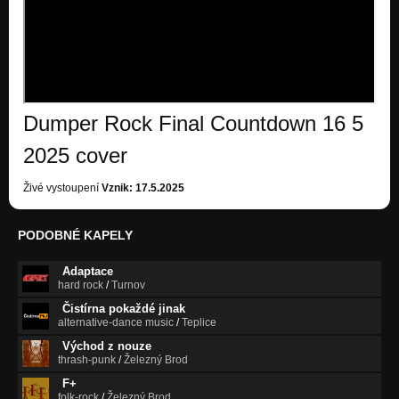
Dumper Rock Final Countdown 16 5
2025 cover
Živé vystoupení
Vznik: 17.5.2025
PODOBNÉ KAPELY
Adaptace
hard rock
/
Turnov
Čistírna pokaždé jinak
alternative-dance music
/
Teplice
Východ z nouze
thrash-punk
/
Železný Brod
F+
folk-rock
/
Železný Brod