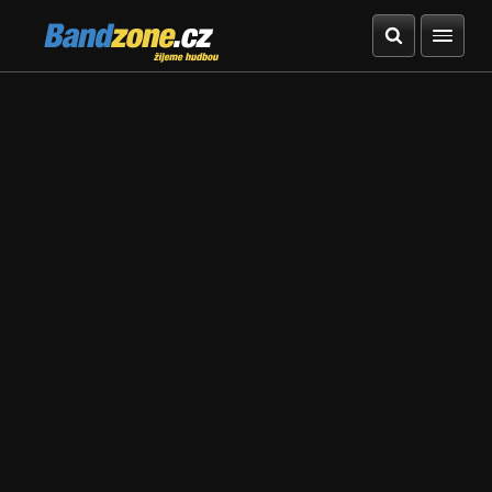
Bandzone.cz
žijeme hudbou