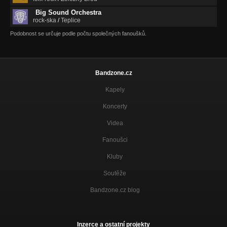
Big Sound Orchestra
rock-ska
/
Teplice
Podobnost se určuje podle počtu společných fanoušků.
Bandzone.cz
Kapely
Koncerty
Videa
Fanoušci
Kluby
Soutěže
Bandzone.cz blog
Inzerce a ostatní projekty