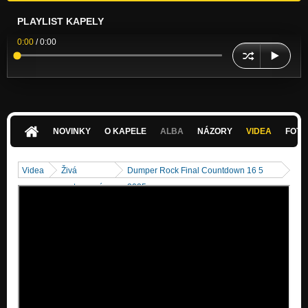
PLAYLIST KAPELY
0:00
/
0:00
NOVINKY
O KAPELE
ALBA
NÁZORY
VIDEA
FOTK
Videa
Živá
Dumper Rock Final Countdown 16 5
vystoupení
2025 cover