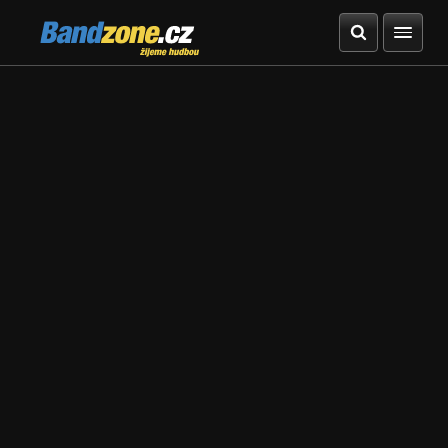
Bandzone.cz
žijeme hudbou