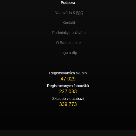
Podpora
Nápověda &
FAQ
Kontakt
Podmínky používání
O Bandzone.cz
Loga a dtp.
Registrovaných skupin
47 029
Registrovaných fanoušků
227 083
Skladeb v databázi
339 773