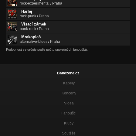
rock-experimental
/
Praha
Harlej
rock-punk
/
Praha
Visací zámek
punk-rock
/
Praha
Mrakoplaš
alternative-blues
/
Praha
Podobnost se určuje podle počtu společných fanoušků.
Bandzone.cz
Kapely
Koncerty
Videa
Fanoušci
Kluby
Soutěže