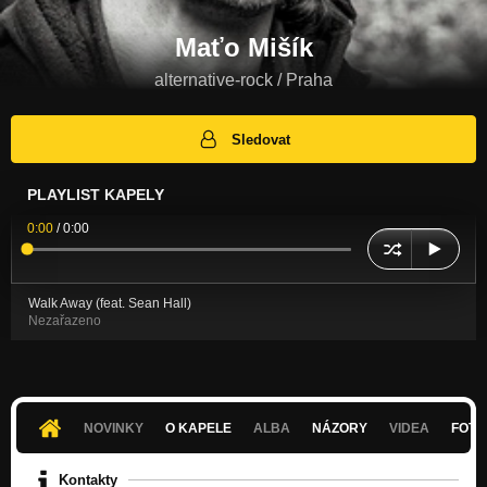
Maťo Mišík
alternative-rock / Praha
Sledovat
PLAYLIST KAPELY
0:00
/
0:00
Walk Away (feat. Sean Hall)
Nezařazeno
NOVINKY
O KAPELE
ALBA
NÁZORY
VIDEA
FOTK
Kontakty