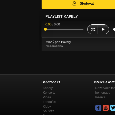
Sledovat
PLAYLIST KAPELY
0:00
/
0:00
Mladý pan Bovary
Nezařazeno
Bandzone.cz
Inzerce a osta
Kapely
Rezervace to
Koncerty
homepage
Videa
Inzerce
Fanoušci
Kluby
Soutěže