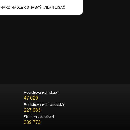
ONARD HÄDLER STIRSKÝ, MILAN LIGAČ
Registrovaných skupin
47 029
Registrovaných fanoušků
227 083
Skladeb v databázi
339 773