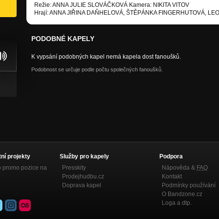
Režie: ANNA JULIE SLOVÁČKOVÁ Kamera: NIKITA VITOV
Hrají: ANNA JIŘINA DAŇHELOVÁ, ŠTĚPÁNKA FINGERHUTOVÁ, LE
PODOBNÉ KAPELY
K vypsání podobných kapel nemá kapela dost fanoušků.
Podobnost se určuje podle počtu společných fanoušků.
tní projekty
Služby pro kapely
Podpora
p promo pozice na
Presskity
Nápověda &
FAQ
Prodejhudbu.cz
Kontakt
Doprava kapel
Podmínky používání
O Bandzone.cz
Loga a dtp.