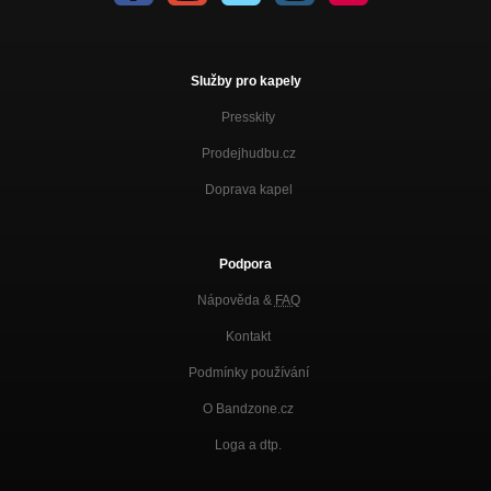
Služby pro kapely
Presskity
Prodejhudbu.cz
Doprava kapel
Podpora
Nápověda &
FAQ
Kontakt
Podmínky používání
O Bandzone.cz
Loga a dtp.