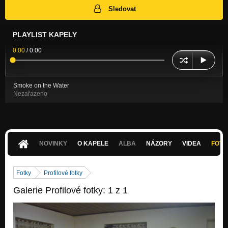
Sledovat
PLAYLIST KAPELY
0:00
/
0:00
Smoke on the Water
Nezařazeno
NOVINKY
O KAPELE
ALBA
NÁZORY
VIDEA
FOTK
Fotky
Profilové fotky
Galerie Profilové fotky: 1 z 1