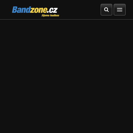
Bandzone.cz
žijeme hudbou