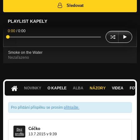
Sledovat
PLAYLIST KAPELY
0:00
/
0:00
Smoke on the Water
Nezařazeno
NOVINKY
O KAPELE
ALBA
NÁZORY
VIDEA
FOTK
Pro přidání příspěku se prosím
přihlašte
.
Céčko
Bez
profilu
13.7.2015 v 9:39