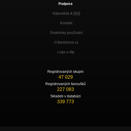
Podpora
Nápověda &
FAQ
Kontakt
Podmínky používání
O Bandzone.cz
Loga a dtp.
Registrovaných skupin
47 029
Registrovaných fanoušků
227 083
Skladeb v databázi
339 773