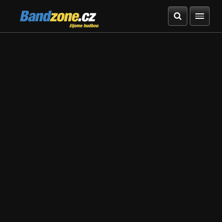
Bandzone.cz
žijeme hudbou