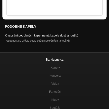
Moc děkujeme za sobotu 11.6.2015, bylo to super...
Nashle v Jeřmanicích...
PODOBNÉ KAPELY
K vypsání podobných kapel nemá kapela dost fanoušků.
Podobnost se určuje podle počtu společných fanoušků.
Bandzone.cz
Kapely
Koncerty
Videa
Fanoušci
Kluby
Soutěže