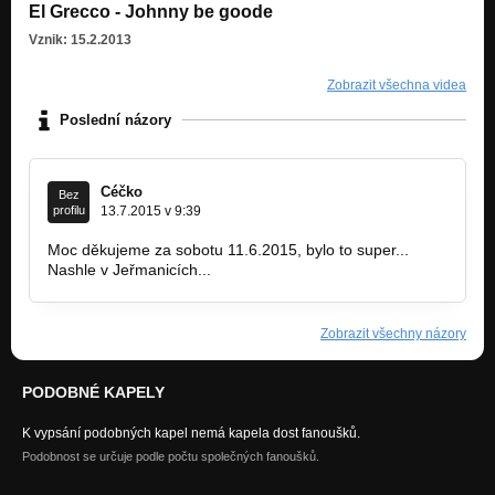
El Grecco - Johnny be goode
Vznik: 15.2.2013
Zobrazit všechna videa
Poslední názory
Céčko
Bez
profilu
13.7.2015 v 9:39
Moc děkujeme za sobotu 11.6.2015, bylo to super...
Nashle v Jeřmanicích...
Zobrazit všechny názory
PODOBNÉ KAPELY
K vypsání podobných kapel nemá kapela dost fanoušků.
Podobnost se určuje podle počtu společných fanoušků.