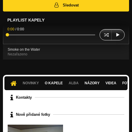
Sledovat
PLAYLIST KAPELY
0:00
/
0:00
Smoke on the Water
Nezařazeno
NOVINKY
O KAPELE
ALBA
NÁZORY
VIDEA
FOTK
Kontakty
Nově přidané fotky