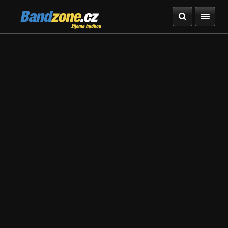
Bandzone.cz
žijeme hudbou