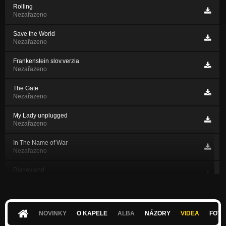
Rolling
Nezařazeno
Save the World
Nezařazeno
Frankenstein slov.verzia
Nezařazeno
The Gate
Nezařazeno
My Lady unplugged
Nezařazeno
In The Name of War
Nezařazeno
Disneyland
Nezařazeno
Cašník pivo
Nezařazeno
NOVINKY
O KAPELE
ALBA
NÁZORY
VIDEA
FOTK
Jahodové Blues