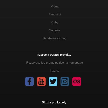
Čašník pivo
Videa
Nezařazeno
Fanoušci
Kluby
Soutěže
Bandzone.cz blog
Inzerce a ostatní projekty
Rezervace top promo pozice na homepage
Inzerce
Služby pro kapely