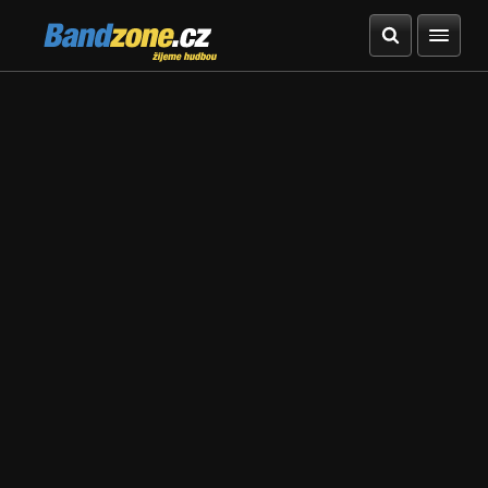
Bandzone.cz
žijeme hudbou