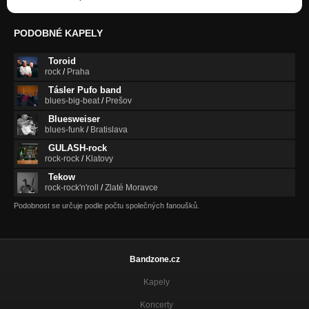
Máme toho dosť
PODOBNÉ KAPELY
Nezařazeno
Toroid
Papagaj
rock
/
Praha
Nezařazeno
Tásler Pufo band
Obecenstvu hrám
blues-big-beat
/
Prešov
Nezařazeno
Bluesweiser
blues-funk
/
Bratislava
Zoro
Nezařazeno
GULASH-rock
rock-rock
/
Klatovy
Hej ta hej
Tekow
Nezařazeno
rock-rock'n'roll
/
Zlaté Moravce
Podobnost se určuje podle počtu společných fanoušků.
Frankenstein
Nezařazeno
My Lady
Nezařazeno
Bandzone.cz
Kapely
My Lady..
Nezařazeno
Koncerty