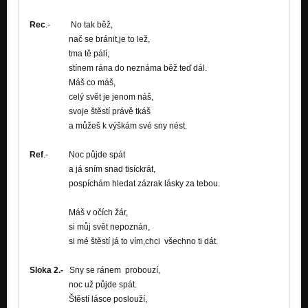
Rec
.- No tak běž,
nač se bránit,je to lež,
tma tě pálí,
stínem rána do neznáma běž teď dál.
Máš co máš,
celý svět je jenom náš,
svoje štěstí právě tkáš
a můžeš k výškám své sny nést.
Ref
.- Noc půjde spát
a já sním snad tisíckrát,
pospíchám hledat zázrak lásky za tebou.
Máš v očích žár,
si můj svět nepoznán,
si mé štěstí já to vím,chci všechno ti dát.
Sloka 2.-
Sny se ránem probouzí,
noc už půjde spát.
Štěstí lásce poslouží,