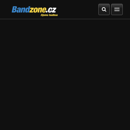
Bandzone.cz
žijeme hudbou