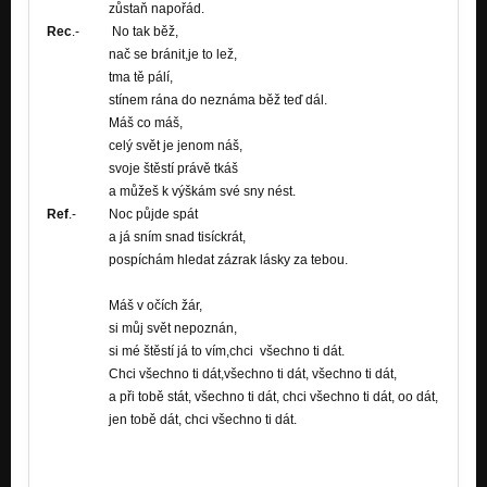
zůstaň napořád.
Rec
.- No tak běž,
nač se bránit,je to lež,
tma tě pálí,
stínem rána do neznáma běž teď dál.
Máš co máš,
celý svět je jenom náš,
svoje štěstí právě tkáš
a můžeš k výškám své sny nést.
Ref
.- Noc půjde spát
a já sním snad tisíckrát,
pospíchám hledat zázrak lásky za tebou.
Máš v očích žár,
si můj svět nepoznán,
si mé štěstí já to vím,chci všechno ti dát.
Chci všechno ti dát,všechno ti dát, všechno ti dát,
a při tobě stát, všechno ti dát, chci všechno ti dát, oo dát,
jen tobě dát, chci všechno ti dát.