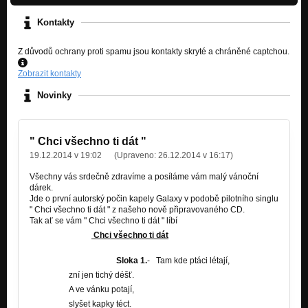
Kontakty
Z důvodů ochrany proti spamu jsou kontakty skryté a chráněné captchou.
Zobrazit kontakty
Novinky
" Chci všechno ti dát "
19.12.2014 v 19:02
(Upraveno:
26.12.2014 v 16:17
)
Všechny vás srdečně zdravíme a posíláme vám malý vánoční
dárek.
Jde o první autorský počin kapely Galaxy v podobě pilotního singlu
" Chci všechno ti dát " z našeho nově připravovaného CD.
Tak ať se vám " Chci všechno ti dát " líbí
Chci všechno ti dát
Sloka 1.
- Tam kde ptáci létají,
zní jen tichý déšť.
A ve vánku potají,
slyšet kapky téct.