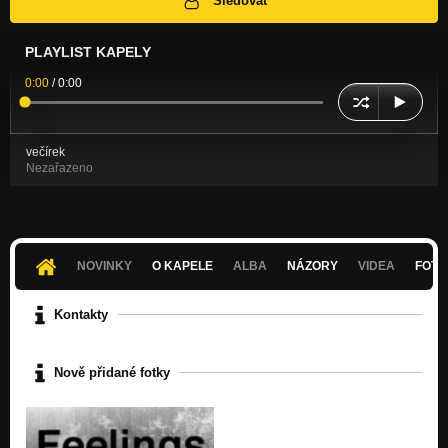
Sledovat
PLAYLIST KAPELY
0:00
/
0:00
večírek
Nezařazeno
NOVINKY
O KAPELE
ALBA
NÁZORY
VIDEA
FOTK
Kontakty
Nově přidané fotky