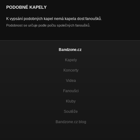
PODOBNÉ KAPELY
K vypsání podobných kapel nemá kapela dost fanoušků.
Podobnost se určuje podle počtu společných fanoušků.
Bandzone.cz
Kapely
Koncerty
Videa
Fanoušci
Kluby
Soutěže
Bandzone.cz blog