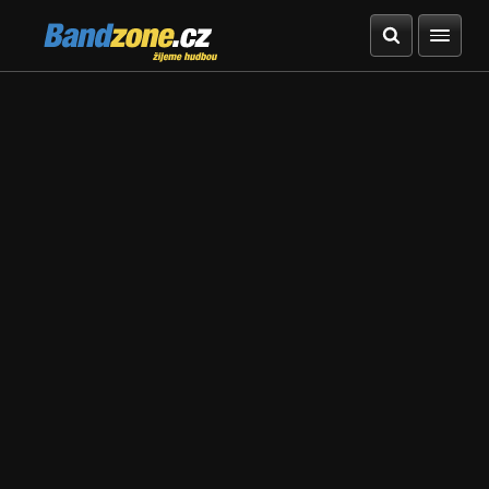
Bandzone.cz
žijeme hudbou